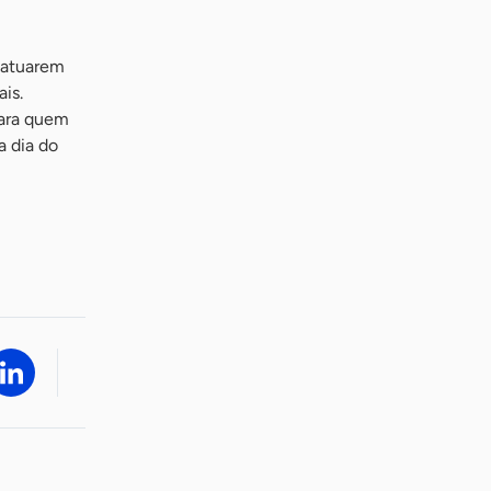
 atuarem
is.
ara quem
a dia do