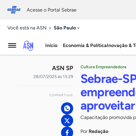
Fale
Acessibilidade
conosco
0
Acesse o Portal Sebrae
9
São Paulo
Você está na ASN
Início
Economia & Política
Inovação & T
Agência
Sebrae
ASN SP
Cultura Empreendedora
de
Sebrae-SP
28/07/2025 às 13:29
Notícias
empreende
COMPARTILHE
aproveitar
Capacitação promovida pe
Por
Redação