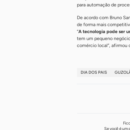
para automação de proces
De acordo com Bruno San
de forma mais competitiv
“
A tecnologia pode ser u
tem um pequeno negócio. 
comércio local”, afirmou 
DIA DOS PAIS
GUZOL
Fic
Se você é um p