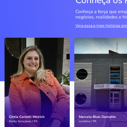
Conheça os 
Conheça a força que emp
negócios, realidades e hi
Veja essa e mais histórias 
Delucci
Infoecia Software
Ltda
Bento Gonçalves / RS
Londrina / PR
Sem saber muito sobre
empreendedorismo, o casal
Com mais de 20 anos de
contou com o Sebrae para
mercado, o empresário
aprender tudo sobre o
contou com o Sebrae para
assunto, colocar o negócio
crescimento do negócio
nos eixos e ainda abrir uma
nova empresa
Cíntia Ceriotti Weirich
Marcelo Blois Dematte
Saiba mais
Saiba mais
Bento Gonçalves / RS
Londrina / PR