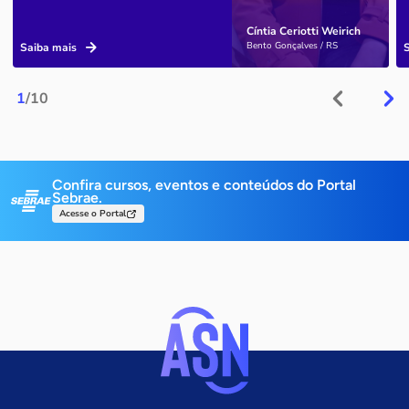
Cíntia Ceriotti Weirich
Bento Gonçalves / RS
Saiba mais
1
/10
Confira cursos, eventos e conteúdos do Portal
Sebrae.
Acesse o Portal