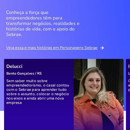
Conheça a força que
empreendedores têm para
transformar negócios, realidades e
histórias de vida, com o apoio do
Sebrae.
Veja essa e mais histórias em Personagens Sebrae
Delucci
Bento Gonçalves / RS
L
Sem saber muito sobre
empreendedorismo, o casal contou
com o Sebrae para aprender tudo
sobre o assunto, colocar o negócio
nos eixos e ainda abrir uma nova
empresa