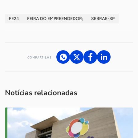
FE24
FEIRA DO EMPREENDEDOR;
SEBRAE-SP
COMPARTILHE
Acesse nossos canais de atendimento
Ficou com alguma dúvida?
.
Se
você é um profissional da imprensa, entre em contato pelo
imprensa@sebrae.com.br
fale com a ASN em cada UF
ou
Notícias relacionadas