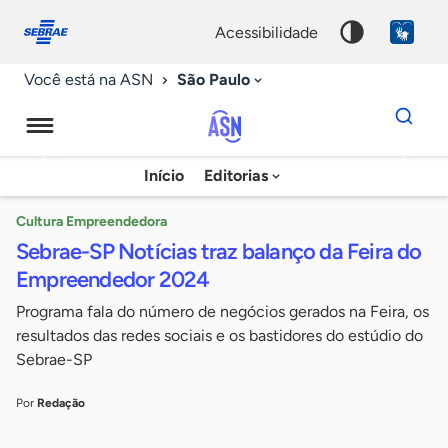
Fale
Acessibilidade
conosco
0
acessibilidade
9
São Paulo
Você está na ASN
Dados
para
busca
Agência
Início
Editorias
Palavra
Sebrae
chave
de
Cultura Empreendedora
Sebrae-SP Notícias traz balanço da Feira do
Notícias
Empreendedor 2024
Programa fala do número de negócios gerados na Feira, os
resultados das redes sociais e os bastidores do estúdio do
Sebrae-SP
Por
Redação