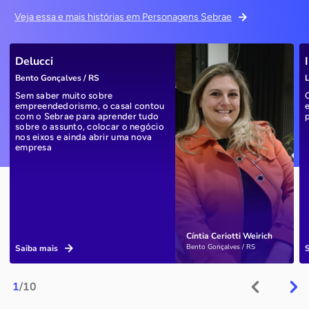
Veja essa e mais histórias em Personagens Sebrae
Delucci
Bento Gonçalves / RS
L
Sem saber muito sobre
empreendedorismo, o casal contou
com o Sebrae para aprender tudo
sobre o assunto, colocar o negócio
nos eixos e ainda abrir uma nova
empresa
Cíntia Ceriotti Weirich
Bento Gonçalves / RS
Saiba mais
1
/10