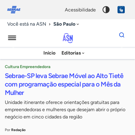
Fale
Acessibilidade
conosco
0
acessibilidade
9
São Paulo
Você está na ASN
Dados
para
busca
Agência
Início
Editorias
Palavra
Sebrae
chave
de
Cultura Empreendedora
Sebrae-SP leva Sebrae Móvel ao Alto Tietê
Notícias
com programação especial para o Mês da
Mulher
Unidade itinerante oferece orientações gratuitas para
empreendedoras e mulheres que desejam abrir o próprio
negócio em cinco cidades da região
Por
Redação