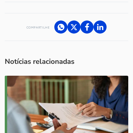
COMPARTILHE
Acesse nossos canais de atendimento
Ficou com alguma dúvida?
.
Se
você é um profissional da imprensa, entre em contato pelo
imprensa@sebrae.com.br
fale com a ASN em cada UF
ou
Notícias relacionadas