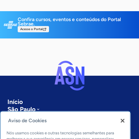
Confira cursos, eventos e conteúdos do Portal
Sebrae.
Acesse o Portal
Início
São Paulo
Sobre a ASN
Aviso de Cookies
Últimas notícias
Entre em contato
Nós usamos cookies e outras tecnologias semelhantes para
melhorar a sua experiência em nossos serviços, personalizar