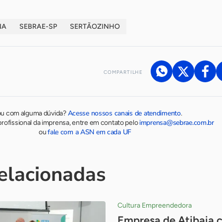
NA
SEBRAE-SP
SERTÃOZINHO
COMPARTILHE
Acesse nossos canais de atendimento
ou com alguma dúvida?
.
imprensa@sebrae.com.br
rofissional da imprensa, entre em contato pelo
fale com a ASN em cada UF
ou
relacionadas
Cultura Empreendedora
Empresa de Atibaia c