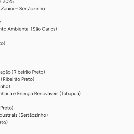
de 2025
Zanini – Sertãozinho
:
to Ambiental (São Carlos)
to)
ação (Ribeirão Preto)
(Ribeirão Preto)
inho)
haria e Energia Renováveis (Tabapuã)
 Preto)
ustriais (Sertãozinho)
eto)