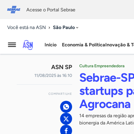
Fale
Acessibilidade
conosco
0
Acesse o Portal Sebrae
9
São Paulo
Você está na ASN
Início
Economia & Política
Inovação & T
Agência
Sebrae
ASN SP
Cultura Empreendedora
de
Sebrae-SP
11/08/2025 às 16:10
Notícias
startups p
COMPARTILHE
Agrocana
14 empresas da região ap
bionergia da América Lat