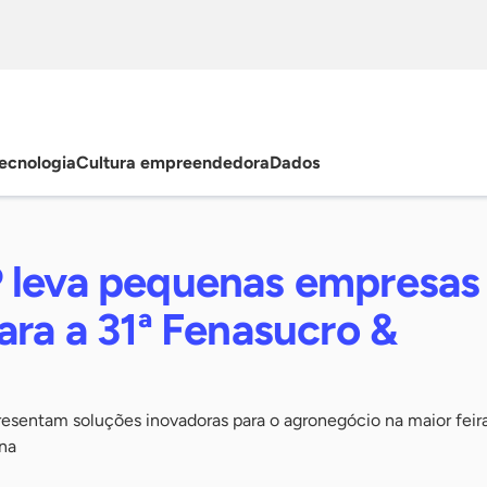
ecnologia
Cultura empreendedora
Dados
 leva pequenas empresas
ara a 31ª Fenasucro &
resentam soluções inovadoras para o agronegócio na maior feir
ina