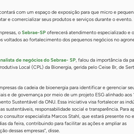
contará com um espaço de exposição para que micro e pequen
ar e comercializar seus produtos e serviços durante o evento.
mpresas, o
Sebrae-SP
oferecerá atendimento especializado e 
os voltados ao fortalecimento dos pequenos negócios no agron
analista de negócios do Sebrae- SP
, falou da importância da p
odutiva Local (CPL) da Bionergia, gerida pelo Ceise Br, de Ser
mpresas da cadeia de bioenergia para identificar e gerenciar se
iais e de governança por meio de um projeto ESG alinhado aos 
nto Sustentável da ONU. Essa iniciativa visa fortalecer as indú
as sustentáveis, responsabilidade social e transparência. Para a
 consultor especialista Marcos Stahl, que estará presente no 
as da feira, contribuindo para facilitar as ações e ampliar as
ção dessas empresas”, disse.