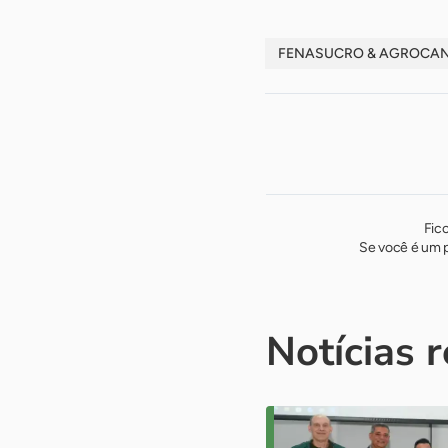
FENASUCRO & AGROCA
Fic
Se você é um p
Notícias 