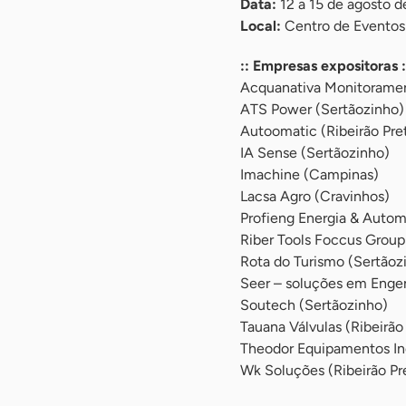
Data:
12 a 15 de agosto 
Local:
Centro de Eventos 
:: Empresas expositoras :
Acquanativa Monitoramen
ATS Power (Sertãozinho)
Autoomatic (Ribeirão Pre
IA Sense (Sertãozinho)
Imachine (Campinas)
Lacsa Agro (Cravinhos)
Profieng Energia & Autom
Riber Tools Foccus Group 
Rota do Turismo (Sertãoz
Seer – soluções em Engen
Soutech (Sertãozinho)
Tauana Válvulas (Ribeirão
Theodor Equipamentos Ind
Wk Soluções (Ribeirão Pr