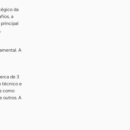
atégico da
fios, a
principal
,
damental. A
erca de 3
o técnico e
os como
e outros. A