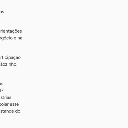
as
orientações
egócio e na
articipação
tãozinho,
us
17
strias
poiar esse
estande do