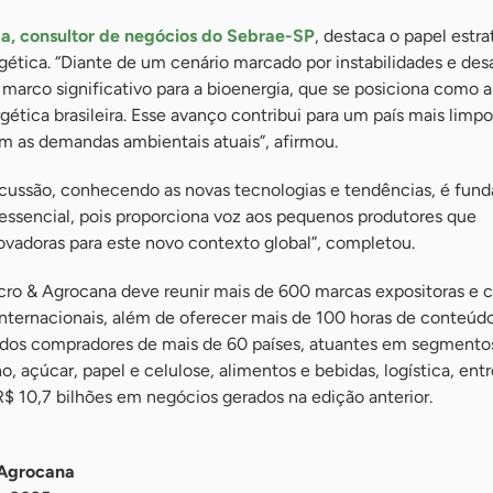
la, consultor de negócios do Sebrae-SP
, destaca o papel estr
gética. “Diante de um cenário marcado por instabilidades e desa
arco significativo para a bioenergia, que se posiciona como a 
gética brasileira. Esse avanço contribui para um país mais limpo
m as demandas ambientais atuais”, afirmou.
iscussão, conhecendo as novas tecnologias e tendências, é fun
 essencial, pois proporciona voz aos pequenos produtores que
vadoras para este novo contexto global”, completou.
ro & Agrocana deve reunir mais de 600 marcas expositoras e c
internacionais, além de oferecer mais de 100 horas de conteúd
mados compradores de mais de 60 países, atuantes em segment
o, açúcar, papel e celulose, alimentos e bebidas, logística, entr
R$ 10,7 bilhões em negócios gerados na edição anterior.
 Agrocana