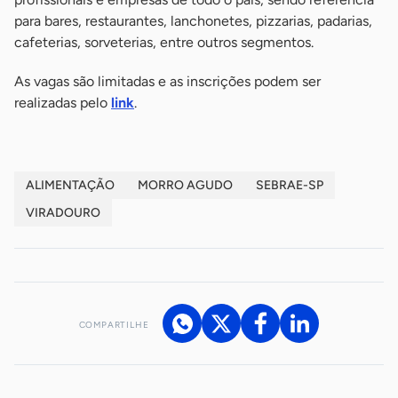
para bares, restaurantes, lanchonetes, pizzarias, padarias,
cafeterias, sorveterias, entre outros segmentos.
As vagas são limitadas e as inscrições podem ser
realizadas pelo
link
.
ALIMENTAÇÃO
MORRO AGUDO
SEBRAE-SP
VIRADOURO
COMPARTILHE
Acesse nossos canais de atendimento
Ficou com alguma dúvida?
.
Se
você é um profissional da imprensa, entre em contato pelo