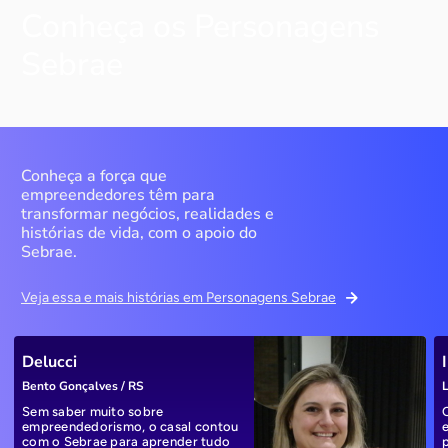
Conheça os Personagens
Sebrae
Conheça a força que
empreendedores têm para
transformar negócios, realidades e
histórias de vida, com o apoio do
Sebrae.
Veja essa e mais histórias em Personagens Sebrae
Delucci
Bento Gonçalves / RS
L
Sem saber muito sobre
empreendedorismo, o casal contou
com o Sebrae para aprender tudo