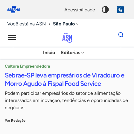
Fale
Acessibilidade
conosco
0
acessibilidade
9
São Paulo
Você está na ASN
Dados
para
busca
Agência
Início
Editorias
Palavra
Sebrae
chave
de
Cultura Empreendedora
Sebrae-SP leva empresários de Viradouro e
Notícias
Morro Agudo à Fispal Food Service
Podem participar empresários do setor de alimentação
interessados em inovação, tendências e oportunidades de
negócios
Por
Redação