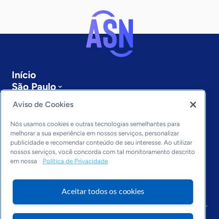
Início
São Paulo
Sobre a ASN
Aviso de Cookies
Últimas notícias
Entre em contato
Nós usamos cookies e outras tecnologias semelhantes para
Editorias
melhorar a sua experiência em nossos serviços, personalizar
publicidade e recomendar conteúdo de seu interesse. Ao utilizar
Economia & Política
nossos serviços, você concorda com tal monitoramento descrito
em nossa
Política de Privacidade
Inovação & Tecnologia
Cultura empreendedora
Dados
Aceitar todos os cookies
Arquivo