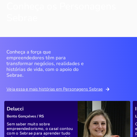
Conheça os Personagens
Sebrae
Conheça a força que
empreendedores têm para
transformar negócios, realidades e
histórias de vida, com o apoio do
Sebrae.
Veja essa e mais histórias em Personagens Sebrae
Delucci
Bento Gonçalves / RS
L
Sem saber muito sobre
empreendedorismo, o casal contou
com o Sebrae para aprender tudo