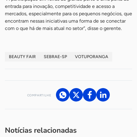
entrada para inovação, competitividade e acesso a
mercados, especialmente para os pequenos negócios, que
encontram nessas iniciativas uma forma de se conectar
com o que há de mais atual no setor”, disse o gerente.
BEAUTY FAIR
SEBRAE-SP
VOTUPORANGA
COMPARTILHE
Acesse nossos canais de atendimento
Ficou com alguma dúvida?
.
Se
você é um profissional da imprensa, entre em contato pelo
imprensa@sebrae.com.br
fale com a ASN em cada UF
ou
Notícias relacionadas