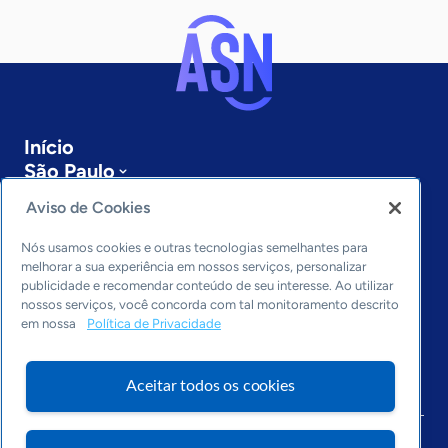
Início
São Paulo
Sobre a ASN
Aviso de Cookies
Últimas notícias
Entre em contato
Nós usamos cookies e outras tecnologias semelhantes para
Editorias
melhorar a sua experiência em nossos serviços, personalizar
publicidade e recomendar conteúdo de seu interesse. Ao utilizar
Economia & Política
nossos serviços, você concorda com tal monitoramento descrito
em nossa
Política de Privacidade
Inovação & Tecnologia
Cultura empreendedora
Dados
Aceitar todos os cookies
Arquivo