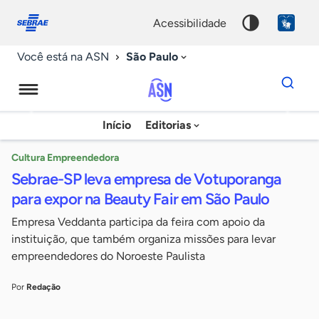
Fale
Acessibilidade
conosco
0
acessibilidade
9
São Paulo
Você está na ASN
Dados
para
busca
Agência
Início
Editorias
Palavra
Sebrae
chave
de
Cultura Empreendedora
Sebrae-SP leva empresa de Votuporanga
Notícias
para expor na Beauty Fair em São Paulo
Empresa Veddanta participa da feira com apoio da
instituição, que também organiza missões para levar
empreendedores do Noroeste Paulista
Por
Redação