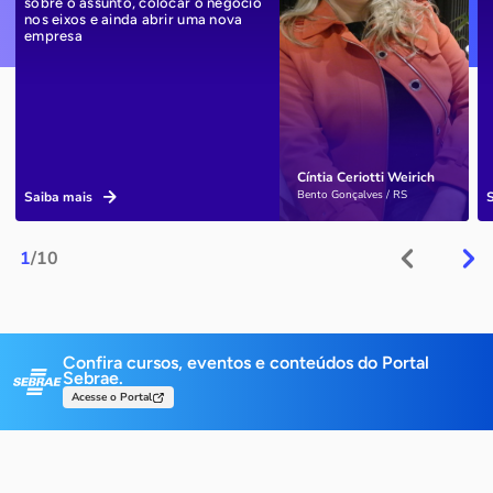
sobre o assunto, colocar o negócio
nos eixos e ainda abrir uma nova
empresa
Cíntia Ceriotti Weirich
Bento Gonçalves / RS
Saiba mais
1
/10
Confira cursos, eventos e conteúdos do Portal
Sebrae.
Acesse o Portal