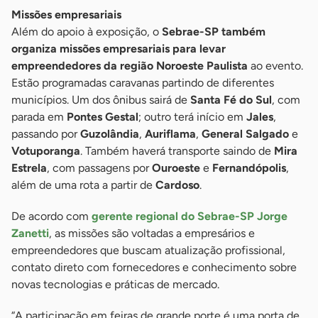
Missões empresariais
Além do apoio à exposição, o
Sebrae-SP também
organiza missões empresariais para levar
empreendedores da região Noroeste Paulista
ao evento.
Estão programadas caravanas partindo de diferentes
municípios. Um dos ônibus sairá de
Santa Fé do Sul
, com
parada em
Pontes Gestal
; outro terá início em
Jales
,
passando por
Guzolândia
,
Auriflama
,
General Salgado
e
Votuporanga
. Também haverá transporte saindo de
Mira
Estrela
, com passagens por
Ouroeste
e
Fernandópolis
,
além de uma rota a partir de
Cardoso
.
De acordo com
gerente regional do Sebrae-SP Jorge
Zanetti
, as missões são voltadas a empresários e
empreendedores que buscam atualização profissional,
contato direto com fornecedores e conhecimento sobre
novas tecnologias e práticas de mercado.
“A participação em feiras de grande porte é uma porta de