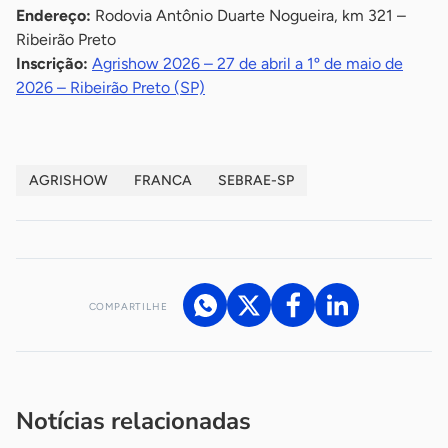
Endereço:
Rodovia Antônio Duarte Nogueira, km 321 –
Ribeirão Preto
Inscrição:
Agrishow 2026 – 27 de abril a 1º de maio de
2026 – Ribeirão Preto (SP)
AGRISHOW
FRANCA
SEBRAE-SP
COMPARTILHE
Acesse nossos canais de atendimento
Ficou com alguma dúvida?
.
Se
você é um profissional da imprensa, entre em contato pelo
imprensa@sebrae.com.br
fale com a ASN em cada UF
ou
Notícias relacionadas