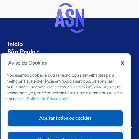
Início
São Paulo
Sobre a ASN
Aviso de Cookies
Últimas notícias
Entre em contato
Nós usamos cookies e outras tecnologias semelhantes para
Editorias
melhorar a sua experiência em nossos serviços, personalizar
publicidade e recomendar conteúdo de seu interesse. Ao utilizar
Economia & Política
nossos serviços, você concorda com tal monitoramento descrito
em nossa
Política de Privacidade
Inovação & Tecnologia
Cultura empreendedora
Dados
Aceitar todos os cookies
Arquivo