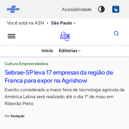
Fale
Acessibilidade
conosco
0
acessibilidade
9
São Paulo
Você está na ASN
Dados
para
busca
Agência
Início
Editorias
Palavra
Sebrae
chave
de
Cultura Empreendedora
Sebrae-SP leva 17 empresas da região de
Notícias
Franca para expor na Agrishow
Evento considerado a maior feira de tecnologia agrícola da
América Latina será realizado até o dia 1º de maio em
Ribeirão Preto
Por
Redação