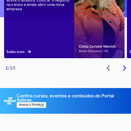
sobre o assunto, colocar o negócio
nos eixos e ainda abrir uma nova
empresa
Cíntia Ceriotti Weirich
Bento Gonçalves / RS
Saiba mais
1
/10
Confira cursos, eventos e conteúdos do Portal
Sebrae.
Acesse o Portal