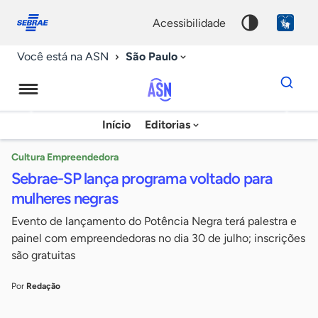
Fale
Acessibilidade
conosco
0
acessibilidade
9
São Paulo
Você está na ASN
Dados
para
busca
Agência
Início
Editorias
Palavra
Sebrae
chave
de
Cultura Empreendedora
Sebrae-SP lança programa voltado para
Notícias
mulheres negras
Evento de lançamento do Potência Negra terá palestra e
painel com empreendedoras no dia 30 de julho; inscrições
são gratuitas
Por
Redação