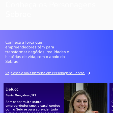
Conheça os Personagens
Sebrae
Conheça a força que
empreendedores têm para
transformar negócios, realidades e
histórias de vida, com o apoio do
Sebrae.
Veja essa e mais histórias em Personagens Sebrae
Delucci
Bento Gonçalves / RS
L
Sem saber muito sobre
empreendedorismo, o casal contou
com o Sebrae para aprender tudo