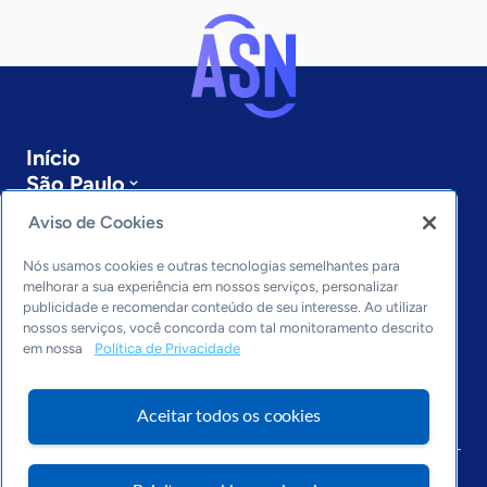
Início
São Paulo
Sobre a ASN
Aviso de Cookies
Últimas notícias
Entre em contato
Nós usamos cookies e outras tecnologias semelhantes para
Editorias
melhorar a sua experiência em nossos serviços, personalizar
publicidade e recomendar conteúdo de seu interesse. Ao utilizar
Economia & Política
nossos serviços, você concorda com tal monitoramento descrito
em nossa
Política de Privacidade
Inovação & Tecnologia
Cultura empreendedora
Dados
Aceitar todos os cookies
Arquivo