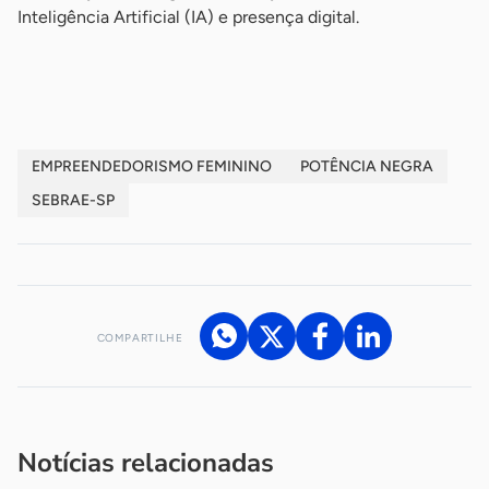
Inteligência Artificial (IA) e presença digital.
-
EMPREENDEDORISMO FEMININO
POTÊNCIA NEGRA
SEBRAE-SP
COMPARTILHE
Acesse nossos canais de atendimento
Ficou com alguma dúvida?
.
Se
você é um profissional da imprensa, entre em contato pelo
imprensa@sebrae.com.br
fale com a ASN em cada UF
ou
Notícias relacionadas