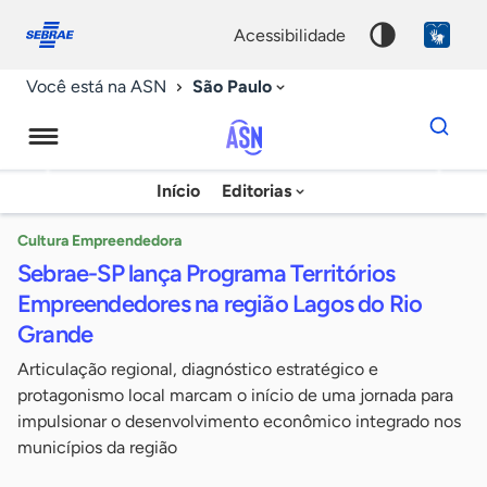
Fale
Acessibilidade
conosco
0
acessibilidade
9
São Paulo
Você está na ASN
Dados
para
busca
Agência
Início
Editorias
Palavra
Sebrae
chave
de
Cultura Empreendedora
Sebrae-SP lança Programa Territórios
Notícias
Empreendedores na região Lagos do Rio
Grande
Articulação regional, diagnóstico estratégico e
protagonismo local marcam o início de uma jornada para
impulsionar o desenvolvimento econômico integrado nos
municípios da região