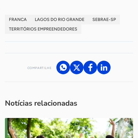
FRANCA
LAGOS DO RIO GRANDE
SEBRAE-SP
TERRITÓRIOS EMPREENDEDORES
COMPARTILHE
Acesse nossos canais de atendimento
Ficou com alguma dúvida?
.
Se
você é um profissional da imprensa, entre em contato pelo
imprensa@sebrae.com.br
fale com a ASN em cada UF
ou
Notícias relacionadas