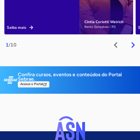
Cíntia Ceriotti Weirich
Bento Gonçalves / RS
Saiba mais
1
/10
Confira cursos, eventos e conteúdos do Portal
Sebrae.
Acesse o Portal