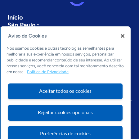
Início
São Paulo
Sobre a ASN
Aviso de Cookies
Últimas notícias
Entre em contato
Nós usamos cookies e outras tecnologias semelhantes para
Editorias
melhorar a sua experiência em nossos serviços, personalizar
publicidade e recomendar conteúdo de seu interesse. Ao utilizar
Economia & Política
nossos serviços, você concorda com tal monitoramento descrito
em nossa
Política de Privacidade
Inovação & Tecnologia
Cultura empreendedora
Dados
Aceitar todos os cookies
Arquivo
Rejeitar cookies opcionais
Preferências de cookies
Visite o Portal Sebrae