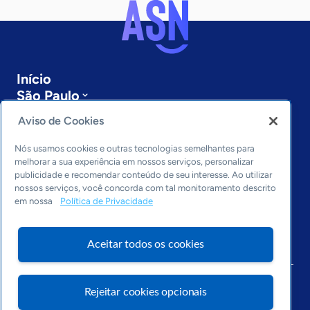
Início
São Paulo
Sobre a ASN
Aviso de Cookies
Últimas notícias
Entre em contato
Nós usamos cookies e outras tecnologias semelhantes para
Editorias
melhorar a sua experiência em nossos serviços, personalizar
publicidade e recomendar conteúdo de seu interesse. Ao utilizar
Economia & Política
nossos serviços, você concorda com tal monitoramento descrito
em nossa
Política de Privacidade
Inovação & Tecnologia
Cultura empreendedora
Dados
Aceitar todos os cookies
Arquivo
Rejeitar cookies opcionais