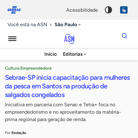
Fale
Acessibilidade
conosco
0
acessibilidade
9
São Paulo
Você está na ASN
Dados
para
busca
Agência
Início
Editorias
Palavra
Sebrae
chave
de
Cultura Empreendedora
Sebrae-SP inicia capacitação para mulheres
Notícias
da pesca em Santos na produção de
salgados congelados
Iniciativa em parceria com Senac e Tetra+ foca no
empreendedorismo e no aproveitamento da matéria-
prima regional para geração de renda
Por
Redação