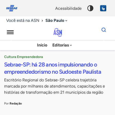
Fale
Acessibilidade
conosco
0
acessibilidade
9
São Paulo
Você está na ASN
Dados
para
busca
Agência
Início
Editorias
Palavra
Sebrae
chave
de
Cultura Empreendedora
Sebrae-SP: há 28 anos impulsionando o
Notícias
empreendedorismo no Sudoeste Paulista
Escritório Regional do Sebrae-SP celebra trajetória
marcada por milhares de atendimentos, capacitações e
histórias de transformação em 21 municípios da região
Por
Redação