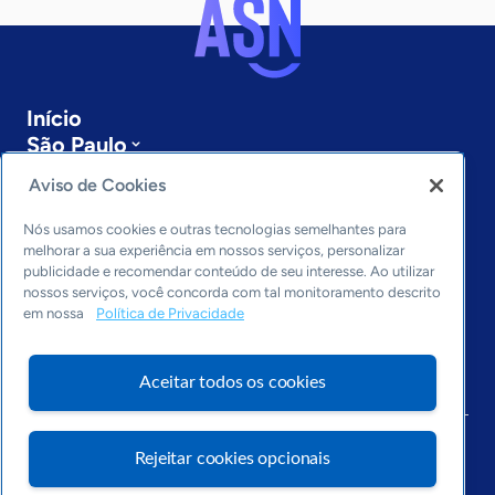
Início
São Paulo
Sobre a ASN
Aviso de Cookies
Últimas notícias
Entre em contato
Nós usamos cookies e outras tecnologias semelhantes para
Editorias
melhorar a sua experiência em nossos serviços, personalizar
publicidade e recomendar conteúdo de seu interesse. Ao utilizar
Economia & Política
nossos serviços, você concorda com tal monitoramento descrito
em nossa
Política de Privacidade
Inovação & Tecnologia
Cultura empreendedora
Dados
Aceitar todos os cookies
Arquivo
Rejeitar cookies opcionais