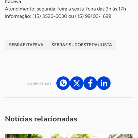
Itapeva
Atendimento: segunda-feira a sexta-feira das 9h às 17h
Informação: (15) 3526-6030 ou (15) 99103-1699
SEBRAE ITAPEVA
SEBRAE SUDOESTE PAULISTA
COMPARTILHE
Acesse nossos canais de atendimento
Ficou com alguma dúvida?
.
Se
você é um profissional da imprensa, entre em contato pelo
imprensa@sebrae.com.br
fale com a ASN em cada UF
ou
Notícias relacionadas