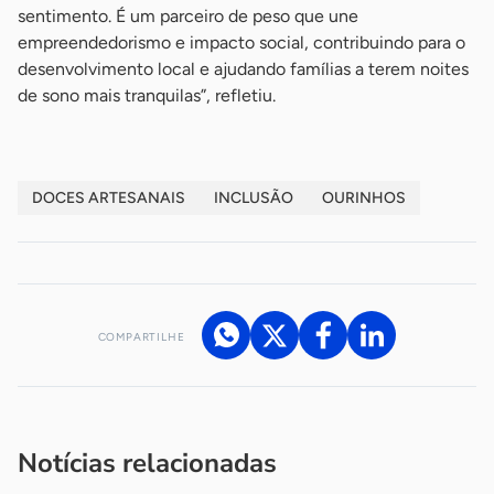
sentimento. É um parceiro de peso que une
empreendedorismo e impacto social, contribuindo para o
desenvolvimento local e ajudando famílias a terem noites
de sono mais tranquilas”, refletiu.
DOCES ARTESANAIS
INCLUSÃO
OURINHOS
COMPARTILHE
Acesse nossos canais de atendimento
Ficou com alguma dúvida?
.
Se
você é um profissional da imprensa, entre em contato pelo
imprensa@sebrae.com.br
fale com a ASN em cada UF
ou
Notícias relacionadas