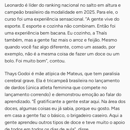
Leonardo é líder do ranking nacional no salto em altura e
campeão brasileiro da modalidade em 2025. Para ele, o
curso foi uma experiência sensacional. “A gente vive do
esporte. E esporte e cozinha não combinam. Então foi
uma experiência bem bacana. Eu cozinho, a Thaís
também, mas a gente faz mais o arroz e feijão. Mesmo
quando você faz algo diferente, como um assado, por
exemplo, não é a mesma coisa de fazer um doce ou um
bolo. Foi muito bom”, contou.
Thays Godoi é mãe atípica de Mateus, que tem paralisia
cerebral grave. Ela é tricampeã brasileira no lançamento
de dardos (única atleta feminina que compete no
lançamento correndo) e demonstrou emoção ao falar do
aprendizado. “É gratificante a gente estar aqui. Na área dos
doces, algumas coisas eu já sabia, porque eu gosto. Mas
em casa a gente faz o básico, o brigadeiro caseiro. Aqui a
gente aprendeu outros tipos de doce e teve muito o apoio
de todos em todos os dias de aula”, disse.