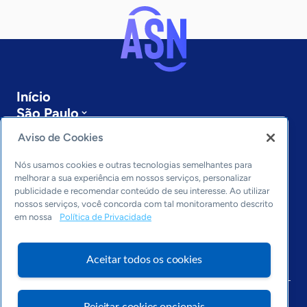
Início
São Paulo
Sobre a ASN
Aviso de Cookies
Últimas notícias
Entre em contato
Nós usamos cookies e outras tecnologias semelhantes para
Editorias
melhorar a sua experiência em nossos serviços, personalizar
publicidade e recomendar conteúdo de seu interesse. Ao utilizar
Economia & Política
nossos serviços, você concorda com tal monitoramento descrito
em nossa
Política de Privacidade
Inovação & Tecnologia
Cultura empreendedora
Dados
Aceitar todos os cookies
Arquivo
Rejeitar cookies opcionais