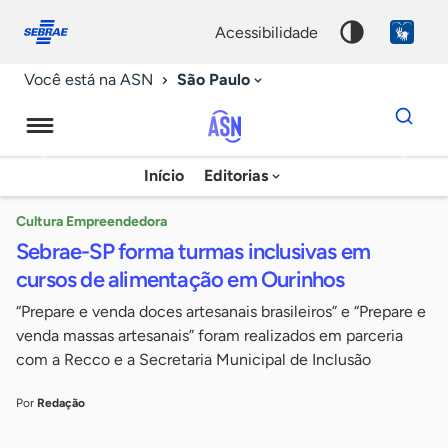
Fale
Acessibilidade
conosco
0
acessibilidade
9
São Paulo
Você está na ASN
Dados
para
busca
Agência
Início
Editorias
Palavra
Sebrae
chave
de
Cultura Empreendedora
Sebrae-SP forma turmas inclusivas em
Notícias
cursos de alimentação em Ourinhos
“Prepare e venda doces artesanais brasileiros” e “Prepare e
venda massas artesanais” foram realizados em parceria
com a Recco e a Secretaria Municipal de Inclusão
Por
Redação