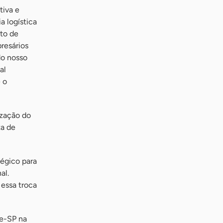
tiva e
a logística
rto de
resários
do nosso
al
 o
ização do
ta de
tégico para
al.
essa troca
ae-SP na