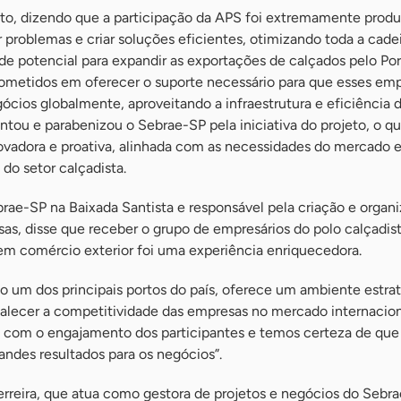
to, dizendo que a participação da APS foi extremamente produ
r problemas e criar soluções eficientes, otimizando toda a cadei
de potencial para expandir as exportações de calçados pelo Po
metidos em oferecer o suporte necessário para que esses emp
cios globalmente, aproveitando a infraestrutura e eficiência 
entou e parabenizou o Sebrae-SP pela iniciativa do projeto, o qu
vadora e proativa, alinhada com as necessidades do mercado e
do setor calçadista.
rae-SP na Baixada Santista e responsável pela criação e organ
as, disse que receber o grupo de empresários do polo calçadis
 em comércio exterior foi uma experiência enriquecedora.
o um dos principais portos do país, oferece um ambiente estra
talecer a competitividade das empresas no mercado internacion
s com o engajamento dos participantes e temos certeza de que 
ndes resultados para os negócios”.
erreira, que atua como gestora de projetos e negócios do Sebr