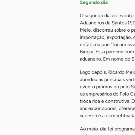
Segundo dia
O segundo dia do evento 
Aduaneiros de Santos (SDA
Melo, discorreu sobre o p
importação, exportação, d
enfatizou que “foi um ev
Birigui. Essa parceria co
aduaneiro. Em nome do S
Logo depois, Ricardo Me
abordou as principais ver
evento promovido pelo Se
os empresários do Polo Ca
troca rica e construtiva.
aos exportadores, oferec
sucesso e a competitivida
Ao meio-dia foi programad