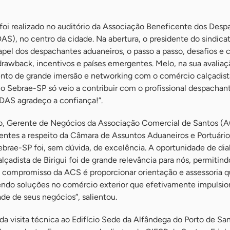
foi realizado no auditório da Associação Beneficente dos Des
S), no centro da cidade. Na abertura, o presidente do sindicat
apel dos despachantes aduaneiros, o passo a passo, desafios e 
rawback, incentivos e países emergentes. Melo, na sua avaliaç
ento de grande imersão e networking com o comércio calçadist
m o Sebrae-SP só veio a contribuir com o profissional despachan
DAS agradeço a confiança!”.
lo, Gerente de Negócios da Associação Comercial de Santos (
tentes a respeito da Câmara de Assuntos Aduaneiros e Portuário
brae-SP foi, sem dúvida, de excelência. A oportunidade de di
lçadista de Birigui foi de grande relevância para nós, permitin
 O compromisso da ACS é proporcionar orientação e assessoria q
endo soluções no comércio exterior que efetivamente impulsi
de de seus negócios”, salientou.
a visita técnica ao Edifício Sede da Alfândega do Porto de Sa