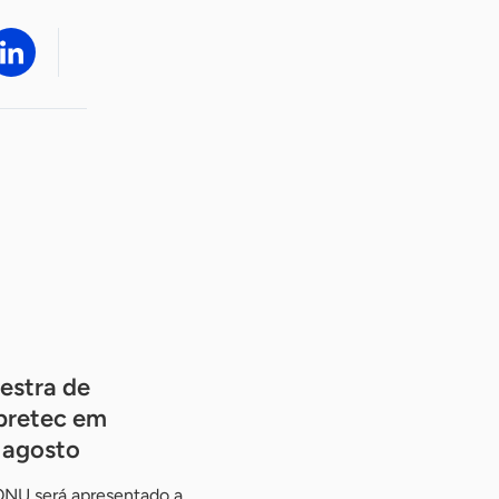
estra de
pretec em
e agosto
ONU será apresentado a