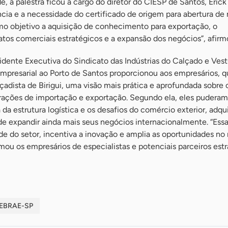
de, a palestra ficou a cargo do diretor do CIESP de Santos, Eric
cia e a necessidade do certificado de origem para abertura de
omo objetivo a aquisição de conhecimento para exportação, o
tos comerciais estratégicos e a expansão dos negócios”, afirm
esidente Executiva do Sindicato das Indústrias do Calçado e Vest
 empresarial ao Porto de Santos proporcionou aos empresários, 
adista de Birigui, uma visão mais prática e aprofundada sobre 
erações de importação e exportação. Segundo ela, eles puderam
 da estrutura logística e os desafios do comércio exterior, adqu
 expandir ainda mais seus negócios internacionalmente. “Essa 
de do setor, incentiva a inovação e amplia as oportunidades n
imou os empresários de especialistas e potenciais parceiros estr
EBRAE-SP