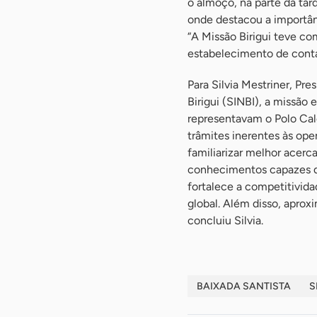
o almoço, na parte da tar
onde destacou a importân
“A Missão Birigui teve c
estabelecimento de conta
Para Silvia Mestriner, Pr
Birigui (SINBI), a missão
representavam o Polo Calç
trâmites inerentes às op
familiarizar melhor acerca
conhecimentos capazes de
fortalece a competitivida
global. Além disso, aprox
concluiu Silvia.
BAIXADA SANTISTA
S