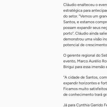
Cláudio enalteceu o even
estratégica para antecipa
do setor. “Vemos um gran
Santos, e estamos compro
possam expandir seus negó
porto”. Cláudio ainda sali
demonstrou uma visão ino
potencial de crescimento 
O gerente regional do Seb
evento, Marco Aurélio Ros
Birigui para essa imersão
“A cidade de Santos, com
expandir horizontes e for
Ficamos muito satisfeito
de conhecimento trará gra
Já para Cynthia Garrido F