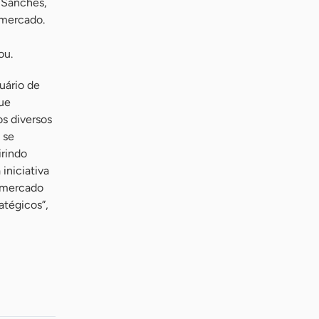
k Sanches,
 mercado.
ou.
uário de
que
os diversos
 se
irindo
iniciativa
o mercado
atégicos”,