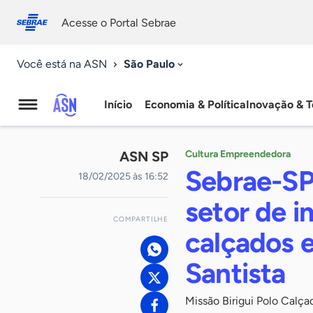
Fale
Acessibilidade
conosco
0
Acesse o Portal Sebrae
9
São Paulo
Você está na ASN
Início
Economia & Política
Inovação & T
Agência
Sebrae
ASN SP
Cultura Empreendedora
de
Sebrae-SP
18/02/2025 às 16:52
Notícias
setor de 
COMPARTILHE
calçados 
Santista
Missão Birigui Polo Calçad