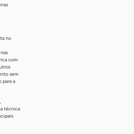
enas
sta no
 nas
órica com
utros
mento sem
o para a
,
ta técnica
ncipais