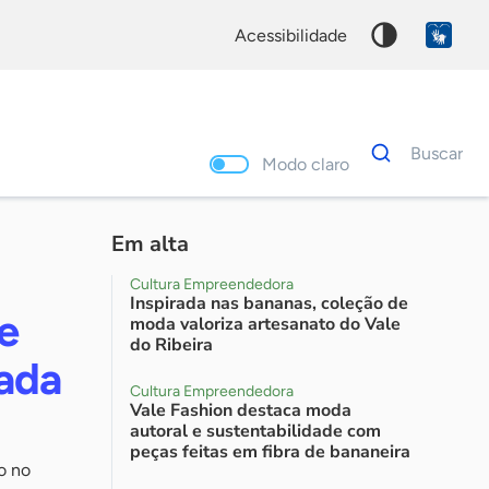
acessibilidade
Dados
Buscar
para
Modo claro
busca
Palavra
chave
Em alta
Cultura Empreendedora
Inspirada nas bananas, coleção de
e
moda valoriza artesanato do Vale
do Ribeira
xada
Cultura Empreendedora
Vale Fashion destaca moda
autoral e sustentabilidade com
peças feitas em fibra de bananeira
o no