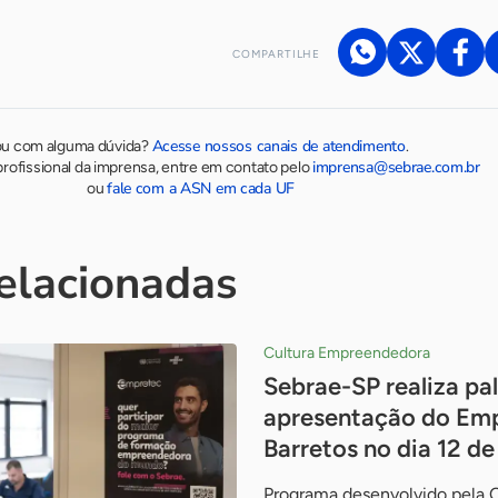
COMPARTILHE
Acesse nossos canais de atendimento
ou com alguma dúvida?
.
imprensa@sebrae.com.br
rofissional da imprensa, entre em contato pelo
fale com a ASN em cada UF
ou
relacionadas
Cultura Empreendedora
Sebrae-SP realiza pal
apresentação do Em
Barretos no dia 12 d
Programa desenvolvido pela 