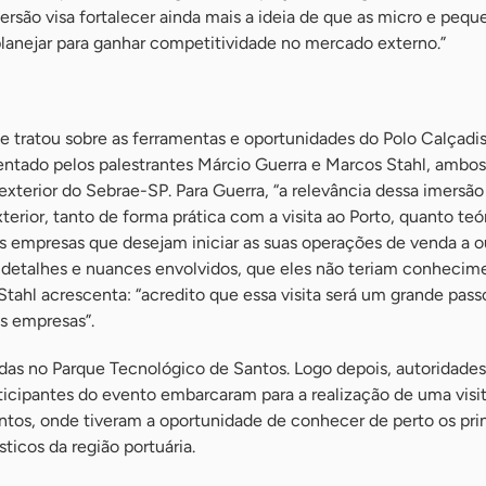
mersão visa fortalecer ainda mais a ideia de que as micro e pequ
anejar para ganhar competitividade no mercado externo.”
e tratou sobre as ferramentas e oportunidades do Polo Calçadi
sentado pelos palestrantes Márcio Guerra e Marcos Stahl, ambos
xterior do Sebrae-SP. Para Guerra, “a relevância dessa imersão
erior, tanto de forma prática com a visita ao Porto, quanto te
as empresas que desejam iniciar as suas operações de venda a o
detalhes e nuances envolvidos, que eles não teriam conheci
Stahl acrescenta: “acredito que essa visita será um grande pass
s empresas”.
adas no Parque Tecnológico de Santos. Logo depois, autoridades
ticipantes do evento embarcaram para a realização de uma visi
ntos, onde tiveram a oportunidade de conhecer de perto os pri
sticos da região portuária.