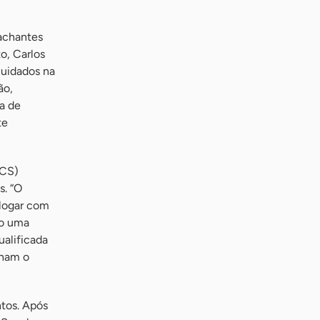
pachantes
o, Carlos
cuidados na
ão,
a de
te
ACS)
s. “O
alogar com
do uma
ualificada
onam o
ntos. Após