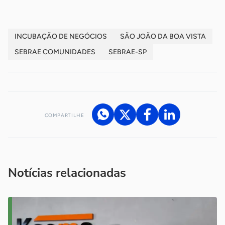
INCUBAÇÃO DE NEGÓCIOS
SÃO JOÃO DA BOA VISTA
SEBRAE COMUNIDADES
SEBRAE-SP
COMPARTILHE
Acesse nossos canais de atendimento
Ficou com alguma dúvida?
.
Se
você é um profissional da imprensa, entre em contato pelo
imprensa@sebrae.com.br
fale com a ASN em cada UF
ou
Notícias relacionadas