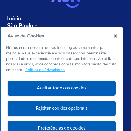
Início
São Paulo
Sobre a ASN
Aviso de Cookies
Últimas notícias
Entre em contato
Nós usamos cookies e outras tecnologias semelhantes para
Editorias
melhorar a sua experiência em nossos serviços, personalizar
publicidade e recomendar conteúdo de seu interesse. Ao utilizar
Economia & Política
nossos serviços, você concorda com tal monitoramento descrito
em nossa
Política de Privacidade
Inovação & Tecnologia
Cultura empreendedora
Dados
Aceitar todos os cookies
Arquivo
Rejeitar cookies opcionais
Preferências de cookies