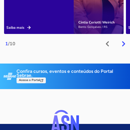
Cíntia Ceriotti Weirich
Bento Gonçalves / RS
Saiba mais
1
/10
Confira cursos, eventos e conteúdos do Portal
Sebrae.
Acesse o Portal