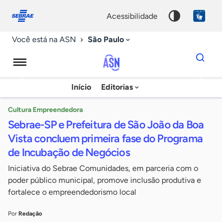
Fale
Acessibilidade
conosco
0
acessibilidade
9
São Paulo
Você está na ASN
Dados
para
busca
Agência
Início
Editorias
Palavra
Sebrae
chave
de
Cultura Empreendedora
Sebrae-SP e Prefeitura de São João da Boa
Notícias
Vista concluem primeira fase do Programa
de Incubação de Negócios
Iniciativa do Sebrae Comunidades, em parceria com o
poder público municipal, promove inclusão produtiva e
fortalece o empreendedorismo local
Por
Redação