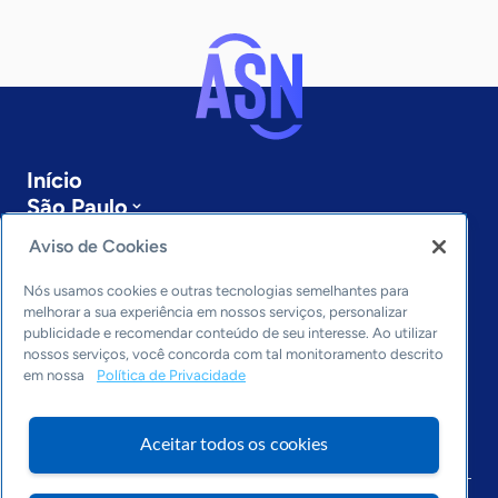
Início
São Paulo
Sobre a ASN
Aviso de Cookies
Últimas notícias
Entre em contato
Nós usamos cookies e outras tecnologias semelhantes para
Editorias
melhorar a sua experiência em nossos serviços, personalizar
publicidade e recomendar conteúdo de seu interesse. Ao utilizar
Economia & Política
nossos serviços, você concorda com tal monitoramento descrito
em nossa
Política de Privacidade
Inovação & Tecnologia
Cultura empreendedora
Dados
Aceitar todos os cookies
Arquivo