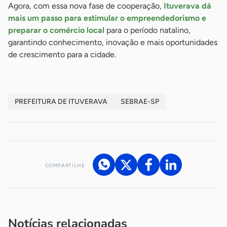
Agora, com essa nova fase de cooperação,
Ituverava dá
mais um passo para estimular o empreendedorismo e
preparar o comércio local
para o período natalino,
garantindo conhecimento, inovação e mais oportunidades
de crescimento para a cidade.
PREFEITURA DE ITUVERAVA
SEBRAE-SP
COMPARTILHE
Acesse nossos canais de atendimento
Ficou com alguma dúvida?
.
Se
você é um profissional da imprensa, entre em contato pelo
imprensa@sebrae.com.br
fale com a ASN em cada UF
ou
Notícias relacionadas