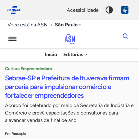
Fale
Acessibilidade
conosco
0
acessibilidade
9
São Paulo
Você está na ASN
Dados
para
busca
Agência
Início
Editorias
Palavra
Sebrae
chave
de
Cultura Empreendedora
Sebrae-SP e Prefeitura de Ituverava firmam
Notícias
parceria para impulsionar comércio e
fortalecer empreendedores
Acordo foi celebrado por meio da Secretaria de Indústria e
Comércio e prevê capacitações e consultorias para
alavancar vendas de final de ano
Por
Redação