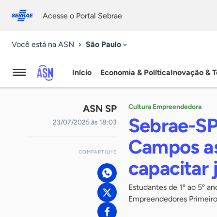
Fale
Acessibilidade
conosco
0
Acesse o Portal Sebrae
9
São Paulo
Você está na ASN
Início
Economia & Política
Inovação & T
Agência
Sebrae
ASN SP
Cultura Empreendedora
de
Sebrae-SP 
23/07/2025 às 18:03
Notícias
Campos as
COMPARTILHE
capacitar
Estudantes de 1º ao 5º a
Empreendedores Primeiro