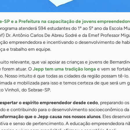
ae-SP e a Prefeitura na capacitação de jovens empreendedor
programa atenderá 594 estudantes do 1º ao 5º ano da Escola Mu
) Dr. Antônio Carlos De Abreu Sodré e da Emef Professor Mig
ção empreendedora e incentivando o desenvolvimento de habi
nça e trabalho em equipe.
to relevante, que vai apoiar as crianças e jovens de Bernardin
 forem atuar. O
Jepp tem uma tradição longa
e vem se fortal
o. Nosso intuito é que todas as cidades da região possam tê-lo.
mada e mobilizada para isso e temos certeza de que será um 
o Vinholi, do Sebrae-SP.
espertar o espírito empreendedor desde cedo
, preparando os
ado e contribuindo para o desenvolvimento socioeconômico da 
nsformação que o Jepp causa nos nossos alunos
. Eles desenv
iativa e senso de pertencimento. A educação empreendedora nã