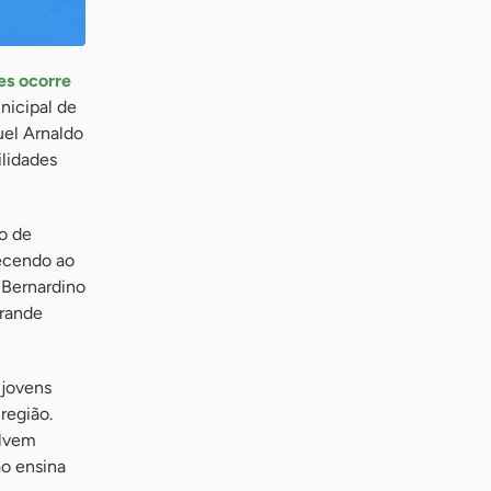
es ocorre
nicipal de
uel Arnaldo
lidades
o de
ecendo ao
 Bernardino
grande
 jovens
região.
olvem
o ensina