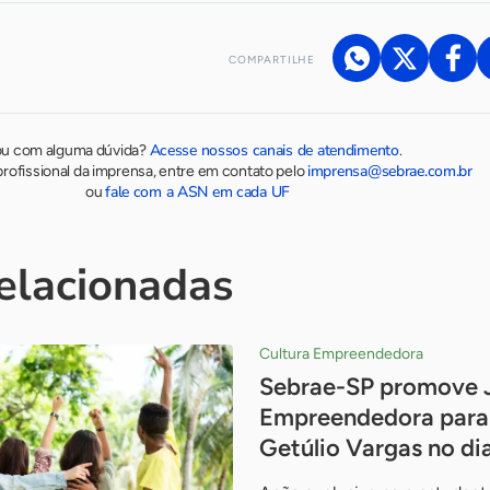
COMPARTILHE
Acesse nossos canais de atendimento
ou com alguma dúvida?
.
imprensa@sebrae.com.br
rofissional da imprensa, entre em contato pelo
fale com a ASN em cada UF
ou
relacionadas
Cultura Empreendedora
Sebrae-SP promove 
Empreendedora para 
Getúlio Vargas no di