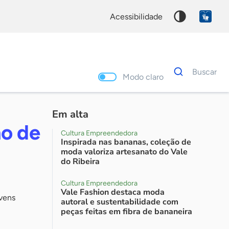
acessibilidade
Dados
Buscar
para
Modo claro
busca
Palavra
chave
Em alta
no de
Cultura Empreendedora
Inspirada nas bananas, coleção de
moda valoriza artesanato do Vale
do Ribeira
Cultura Empreendedora
Vale Fashion destaca moda
ovens
autoral e sustentabilidade com
peças feitas em fibra de bananeira