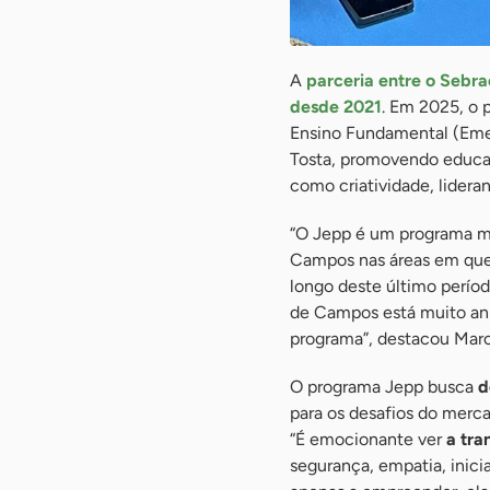
A
parceria entre o Sebr
desde 2021
. Em 2025, o 
Ensino Fundamental (Emef
Tosta, promovendo educa
como criatividade, lidera
“O Jepp é um programa mui
Campos nas áreas em que
longo deste último períod
de Campos está muito ani
programa”, destacou Marc
O programa Jepp busca
d
para os desafios do merc
“É emocionante ver
a tra
segurança, empatia, inic