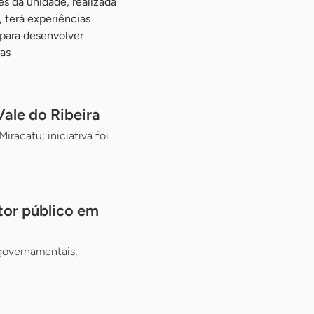
s da unidade, realizada
 terá experiências
 para desenvolver
as
ale do Ribeira
racatu; iniciativa foi
tor público em
 governamentais,