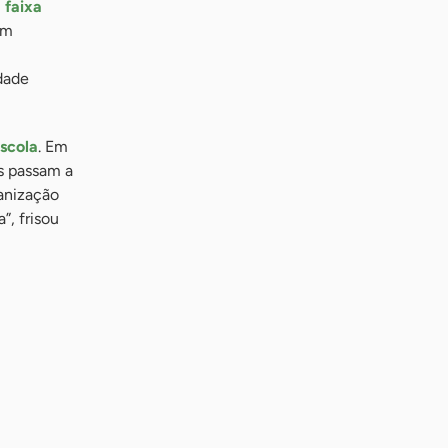
 faixa
am
dade
scola
. Em
s passam a
ganização
”, frisou