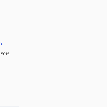
32
-5015