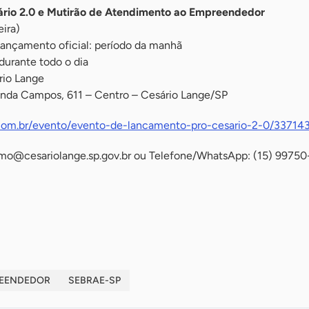
rio 2.0 e Mutirão de Atendimento ao Empreendedor
eira)
Lançamento oficial: período da manhã
durante todo o dia
rio Lange
anda Campos, 611 – Centro – Cesário Lange/SP
om.br/evento/evento-de-lancamento-pro-cesario-2-0/33714
smo@cesariolange.sp.gov.br
ou Telefone/WhatsApp: (15) 99750
EENDEDOR
SEBRAE-SP