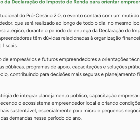
do da Declaração do Imposto de Renda para orientar empre
tucional do Pró-Cesário 2.0, o evento contará com um mutirão
dor, que será realizado ao longo de todo o dia, no mesmo loca
ratégico, durante o período de entrega da Declaração do Im
reendedores têm dúvidas relacionadas à organização financei
fiscais.
o de empresários e futuros empreendedores a orientações técn
as públicas, programas de apoio, capacitações e soluções práti
cio, contribuindo para decisões mais seguras e planejamento f
tratégia de integrar planejamento público, capacitação empresari
alecendo o ecossistema empreendedor local e criando condiçõ
ais sustentável, especialmente para micro e pequenos negóci
 das demandas nesse período do ano.