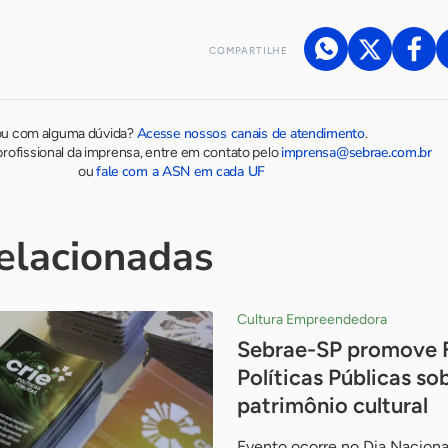
COMPARTILHE
Acesse nossos canais de atendimento
ou com alguma dúvida?
.
imprensa@sebrae.com.br
rofissional da imprensa, entre em contato pelo
fale com a ASN em cada UF
ou
relacionadas
Cultura Empreendedora
Sebrae-SP promove 
Políticas Públicas s
patrimônio cultural
Evento ocorre no Dia Naciona