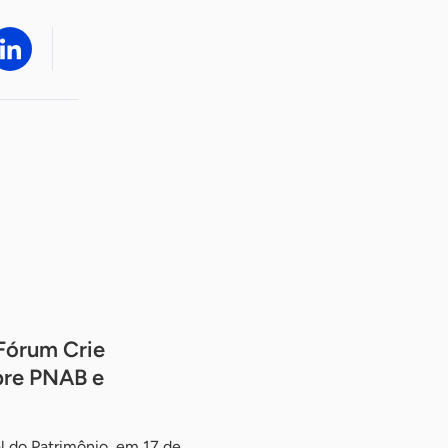
Fórum Crie
obre PNAB e
l do Patrimônio, em 17 de