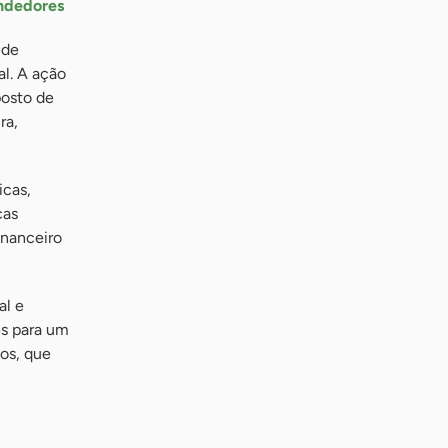
endedores
 de
l. A ação
posto de
ra,
icas,
cas
inanceiro
al e
es para um
os, que