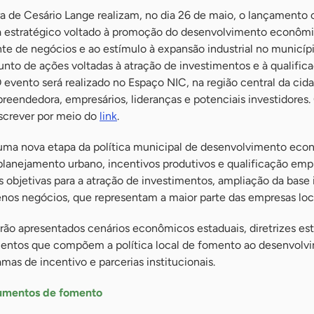
a de Cesário Lange realizam, no dia 26 de maio, o lançamento o
a estratégico voltado à promoção do desenvolvimento econômi
te de negócios e ao estímulo à expansão industrial no municípi
junto de ações voltadas à atração de investimentos e à qualific
evento será realizado no Espaço NIC, na região central da cida
eendedora, empresários, lideranças e potenciais investidores.
screver por meio do
link
.
uma nova etapa da política municipal de desenvolvimento eco
 planejamento urbano, incentivos produtivos e qualificação empr
s objetivas para a atração de investimentos, ampliação da base i
nos negócios, que representam a maior parte das empresas loca
rão apresentados cenários econômicos estaduais, diretrizes est
mentos que compõem a política local de fomento ao desenvolv
as de incentivo e parcerias institucionais.
trumentos de fomento