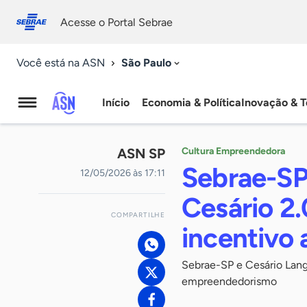
Fale
Acessibilidade
conosco
0
Acesse o Portal Sebrae
9
São Paulo
Você está na ASN
Início
Economia & Política
Inovação & T
Agência
Sebrae
ASN SP
Cultura Empreendedora
de
Sebrae-SP
12/05/2026 às 17:11
Notícias
Cesário 2.
COMPARTILHE
incentivo
Sebrae-SP e Cesário Lang
empreendedorismo