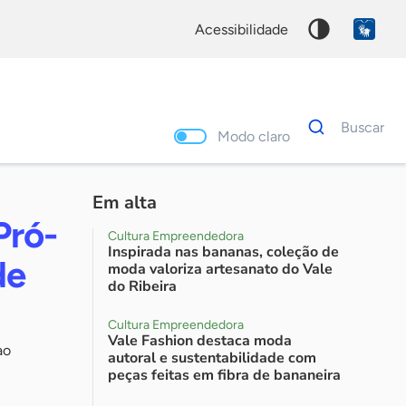
acessibilidade
Dados
Buscar
para
Modo claro
busca
Palavra
chave
Em alta
Pró-
Cultura Empreendedora
Inspirada nas bananas, coleção de
de
moda valoriza artesanato do Vale
do Ribeira
Cultura Empreendedora
Vale Fashion destaca moda
ao
autoral e sustentabilidade com
peças feitas em fibra de bananeira