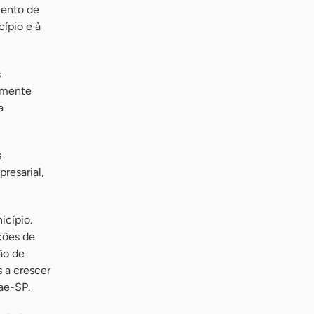
mento de
ípio e à
s
tamente
a
s
resarial,
icípio.
ções de
ão de
 a crescer
ae-SP.