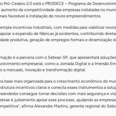
s do Pró-Cesário 2.0 está o PRODECE – Programa de Desenvolvi
o aumento da competitividade das empresas instaladas no munic
ais favorável à instalação de novos empreendimentos.
pla incentivos industriais, com medidas para viabilizar novo
 apoiar a expansão de fábricas já existentes, contribuindo dire
dade produtiva, geração de empregos formais e dinamização d
mação é a parceria com o Sebrae-SP, que apresentará soluçõe
volvimento empresarial, como a Jornada Digital e a Imersão Emp
o a mercado, inovação e transformação digital.
uma base mais organizada para o crescimento econômico do mun
strutura incentivos claros e conecta esses instrumentos a solu
reendedor consegue tomar decisões com mais segurança e vis
Sebrae é justamente apoiar esse processo, ajudando as empresas
mpetitiva”, afirma Alexandre Martins, gerente regional do Sebr