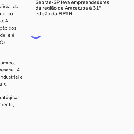
Sebrae-SP leva empreendedores
ficial do
da região de Araçatuba à 31ª
edição da FIPAN
co, ao
o. A
ação dos
de, e é
 Os
nômico,
esarial. A
ndustrial e
is.
ratégicas
imento,