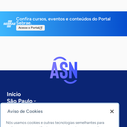
Confira cursos, eventos e conteúdos do Portal
Sebrae.
Acesse o Portal
Início
São Paulo
Sobre a ASN
Aviso de Cookies
Últimas notícias
Entre em contato
Nós usamos cookies e outras tecnologias semelhantes para