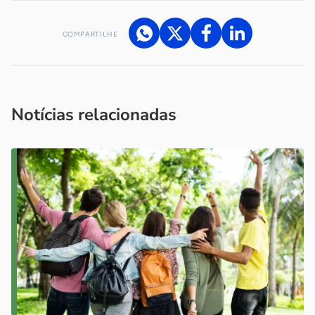
COMPARTILHE
Acesse nossos canais de atendimento
Ficou com alguma dúvida?
.
Se
você é um profissional da imprensa, entre em contato pelo
imprensa@sebrae.com.br
fale com a ASN em cada UF
ou
Notícias relacionadas