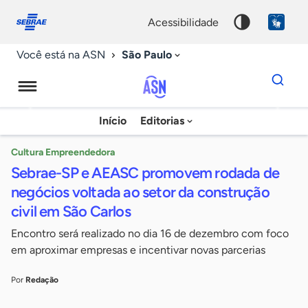
Fale
Acessibilidade
conosco
0
acessibilidade
9
São Paulo
Você está na ASN
Dados
para
busca
Agência
Início
Editorias
Palavra
Sebrae
chave
de
Cultura Empreendedora
Sebrae-SP e AEASC promovem rodada de
Notícias
negócios voltada ao setor da construção
civil em São Carlos
Encontro será realizado no dia 16 de dezembro com foco
em aproximar empresas e incentivar novas parcerias
Por
Redação