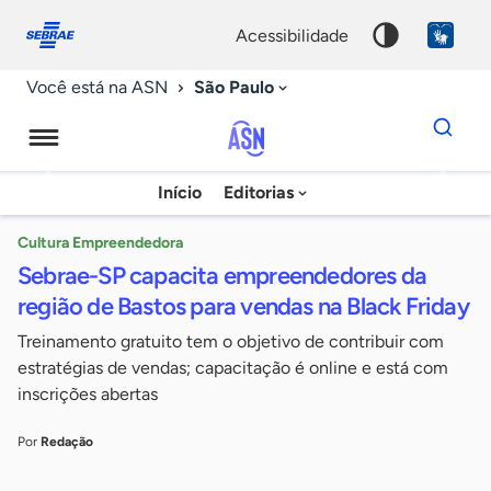
Fale
Acessibilidade
conosco
0
acessibilidade
9
São Paulo
Você está na ASN
Dados
para
busca
Agência
Início
Editorias
Palavra
Sebrae
chave
de
Cultura Empreendedora
Sebrae-SP capacita empreendedores da
Notícias
região de Bastos para vendas na Black Friday
Treinamento gratuito tem o objetivo de contribuir com
estratégias de vendas; capacitação é online e está com
inscrições abertas
Por
Redação