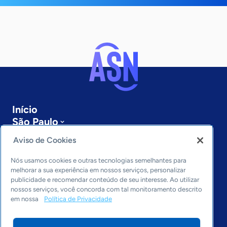
Início
São Paulo
Sobre a ASN
Aviso de Cookies
Últimas notícias
Entre em contato
Nós usamos cookies e outras tecnologias semelhantes para
Editorias
melhorar a sua experiência em nossos serviços, personalizar
publicidade e recomendar conteúdo de seu interesse. Ao utilizar
Economia & Política
nossos serviços, você concorda com tal monitoramento descrito
em nossa
Política de Privacidade
Inovação & Tecnologia
Cultura empreendedora