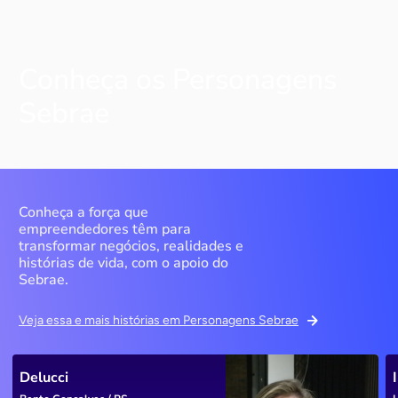
Conheça os Personagens
Sebrae
Conheça a força que
empreendedores têm para
transformar negócios, realidades e
histórias de vida, com o apoio do
Sebrae.
Veja essa e mais histórias em Personagens Sebrae
Delucci