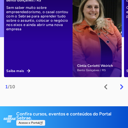
Bento Gonçalves / RS
L
Sem saber muito sobre
empreendedorismo, o casal contou
com o Sebrae para aprender tudo
sobre o assunto, colocar o negócio
nos eixos e ainda abrir uma nova
empresa
Cíntia Ceriotti Weirich
Bento Gonçalves / RS
Saiba mais
1
/10
Confira cursos, eventos e conteúdos do Portal
Sebrae.
Acesse o Portal