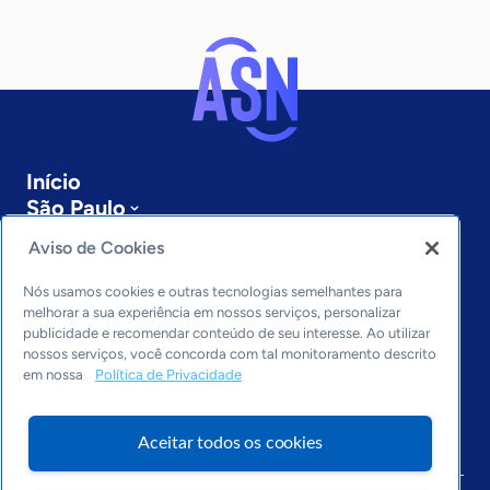
Início
São Paulo
Sobre a ASN
Aviso de Cookies
Últimas notícias
Entre em contato
Nós usamos cookies e outras tecnologias semelhantes para
Editorias
melhorar a sua experiência em nossos serviços, personalizar
publicidade e recomendar conteúdo de seu interesse. Ao utilizar
Economia & Política
nossos serviços, você concorda com tal monitoramento descrito
em nossa
Política de Privacidade
Inovação & Tecnologia
Cultura empreendedora
Dados
Aceitar todos os cookies
Arquivo