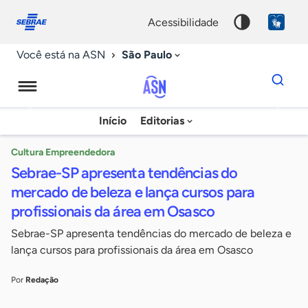
Fale
Acessibilidade
conosco
0
acessibilidade
9
São Paulo
Você está na ASN
Dados
para
busca
Agência
Início
Editorias
Palavra
Sebrae
chave
de
Cultura Empreendedora
Sebrae-SP apresenta tendências do
Notícias
mercado de beleza e lança cursos para
profissionais da área em Osasco
Sebrae-SP apresenta tendências do mercado de beleza e
lança cursos para profissionais da área em Osasco
Por
Redação