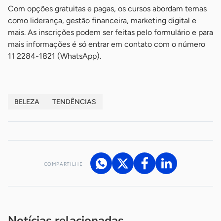
Com opções gratuitas e pagas, os cursos abordam temas
como liderança, gestão financeira, marketing digital e
mais. As inscrições podem ser feitas pelo formulário e para
mais informações é só entrar em contato com o número
11 2284-1821 (WhatsApp).
BELEZA
TENDÊNCIAS
COMPARTILHE
Acesse nossos canais de atendimento
Ficou com alguma dúvida?
.
Se
você é um profissional da imprensa, entre em contato pelo
imprensa@sebrae.com.br
fale com a ASN em cada UF
ou
Notícias relacionadas