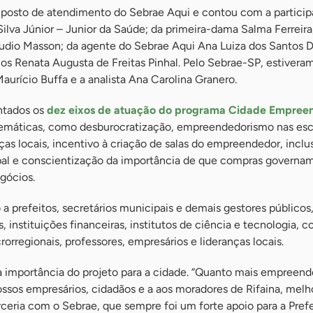
no posto de atendimento do Sebrae Aqui e contou com a partici
Silva Júnior – Junior da Saúde; da primeira-dama Salma Ferreira
áudio Masson; da agente do Sebrae Aqui Ana Luiza dos Santos D
icos Renata Augusta de Freitas Pinhal. Pelo Sebrae-SP, estivera
aurício Buffa e a analista Ana Carolina Granero.
ntados os
dez eixos de atuação do programa Cidade Empree
temáticas, como desburocratização, empreendedorismo nas esc
ças locais, incentivo à criação de salas do empreendedor, inclu
pal e conscientização da importância de que compras governa
gócios.
a prefeitos, secretários municipais e demais gestores públicos
, instituições financeiras, institutos de ciência e tecnologia, c
orregionais, professores, empresários e lideranças locais.
a importância do projeto para a cidade. “Quanto mais empreen
ssos empresários, cidadãos e a aos moradores de Rifaina, melho
eria com o Sebrae, que sempre foi um forte apoio para a Prefe