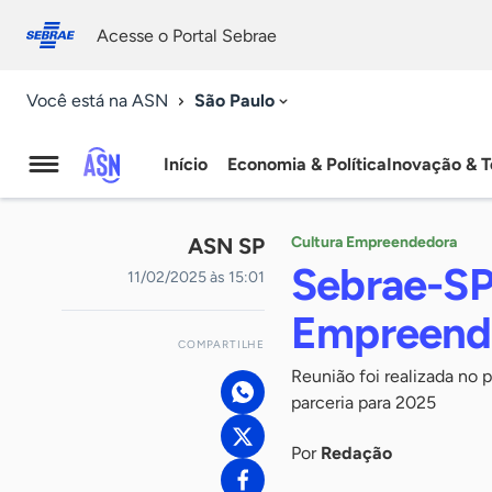
Fale
Acessibilidade
conosco
0
Acesse o Portal Sebrae
9
São Paulo
Você está na ASN
Início
Economia & Política
Inovação & T
Agência
Sebrae
ASN SP
Cultura Empreendedora
de
Sebrae-SP
11/02/2025 às 15:01
Notícias
Empreende
COMPARTILHE
Reunião foi realizada no
parceria para 2025
Por
Redação