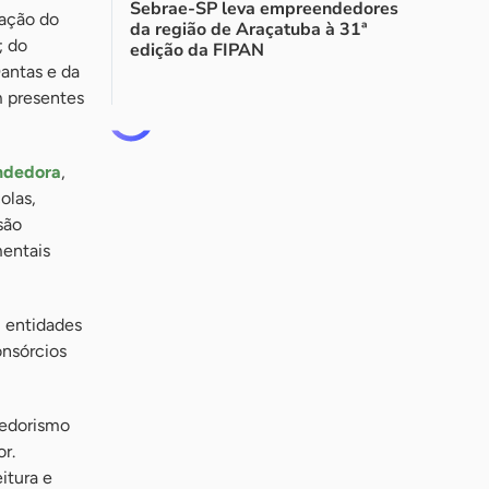
Sebrae-SP leva empreendedores
pação do
da região de Araçatuba à 31ª
; do
edição da FIPAN
antas e da
m presentes
ndedora
,
olas,
são
mentais
, entidades
onsórcios
dedorismo
r.
itura e