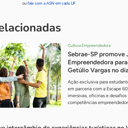
fale com a ASN em cada UF
ou
relacionadas
Cultura Empreendedora
Sebrae-SP promove 
Empreendedora para 
Getúlio Vargas no di
Ação exclusiva para estudante
em parceria com a Escape 60,
imersivas, oficinas e desafios
competências empreendedor
 intercâmbio de experiências turísticas no V