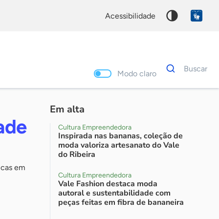
acessibilidade
Dados
Buscar
para
Modo claro
busca
Palavra
chave
Em alta
ade
Cultura Empreendedora
Inspirada nas bananas, coleção de
moda valoriza artesanato do Vale
do Ribeira
gicas em
Cultura Empreendedora
Vale Fashion destaca moda
autoral e sustentabilidade com
peças feitas em fibra de bananeira