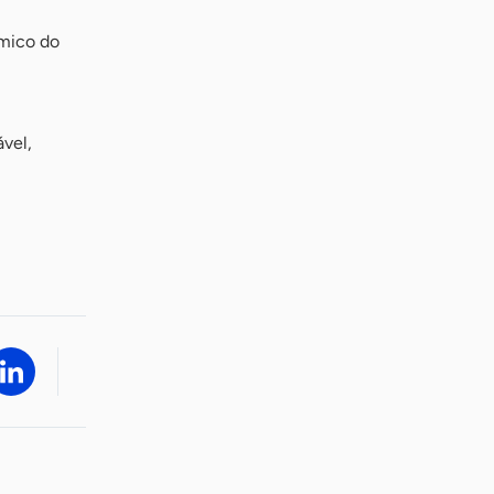
mico do
vel,