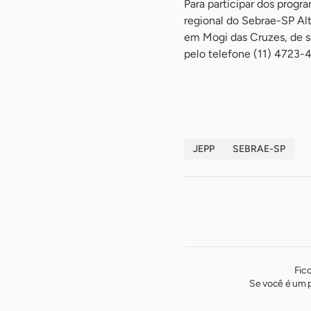
Para participar dos progr
regional do Sebrae-SP Alto
em Mogi das Cruzes, de s
pelo telefone (11) 4723-
-
JEPP
SEBRAE-SP
Fic
Se você é um p