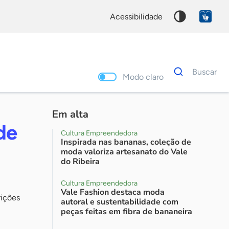
acessibilidade
Dados
Buscar
para
Modo claro
busca
Palavra
chave
Em alta
de
Cultura Empreendedora
Inspirada nas bananas, coleção de
moda valoriza artesanato do Vale
do Ribeira
Cultura Empreendedora
Vale Fashion destaca moda
rições
autoral e sustentabilidade com
peças feitas em fibra de bananeira