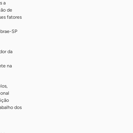
s a
ção de
es fatores
ebrae-SP
dor da
nte na
los,
ional
ição
abalho dos