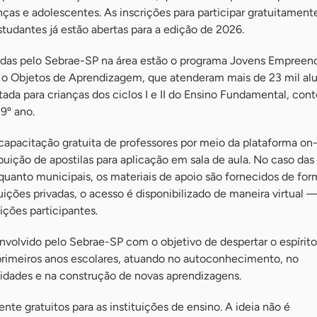
as e adolescentes. As inscrições para participar gratuitament
tudantes já estão abertas para a edição de 2026.
idas pelo Sebrae-SP na área estão o programa Jovens Empreen
e o Objetos de Aprendizagem, que atenderam mais de 23 mil al
oltada para crianças dos ciclos I e II do Ensino Fundamental, co
 9º ano.
apacitação gratuita de professores por meio da plataforma on-
buição de apostilas para aplicação em sala de aula. No caso das
 quanto municipais, os materiais de apoio são fornecidos de for
ituições privadas, o acesso é disponibilizado de maneira virtual
ições participantes.
nvolvido pelo Sebrae-SP com o objetivo de despertar o espírito
rimeiros anos escolares, atuando no autoconhecimento, no
idades e na construção de novas aprendizagens.
nte gratuitos para as instituições de ensino. A ideia não é