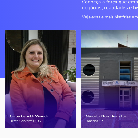
Conheça a força que emp
negócios, realidades e hi
Veja essa e mais histórias 
Delucci
Infoecia Software
Ltda
Bento Gonçalves / RS
Londrina / PR
Sem saber muito sobre
empreendedorismo, o casal
Com mais de 20 anos de
contou com o Sebrae para
mercado, o empresário
aprender tudo sobre o
contou com o Sebrae para
assunto, colocar o negócio
crescimento do negócio
nos eixos e ainda abrir uma
nova empresa
Cíntia Ceriotti Weirich
Marcelo Blois Dematte
Saiba mais
Saiba mais
Bento Gonçalves / RS
Londrina / PR