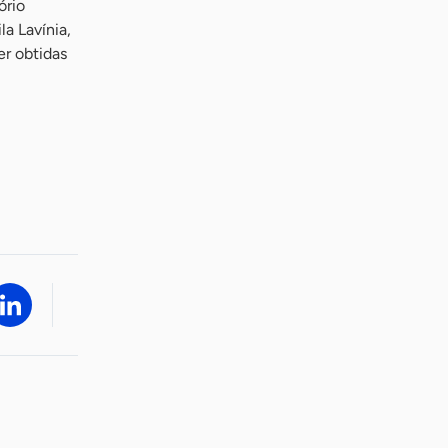
ório
la Lavínia,
er obtidas