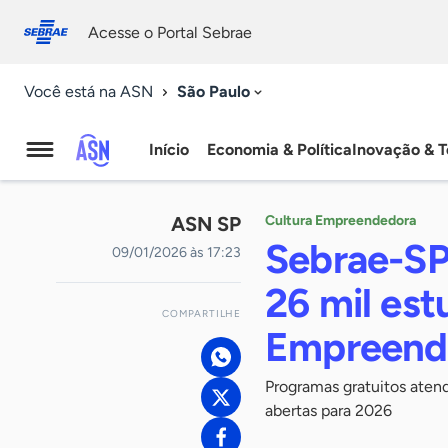
Fale
Acessibilidade
conosco
0
Acesse o Portal Sebrae
9
São Paulo
Você está na ASN
Início
Economia & Política
Inovação & T
Agência
Sebrae
ASN SP
Cultura Empreendedora
de
Sebrae-SP
09/01/2026 às 17:23
Notícias
26 mil es
COMPARTILHE
Empreend
Programas gratuitos atend
abertas para 2026