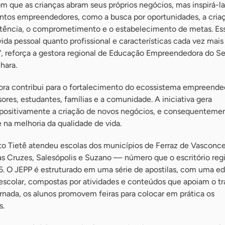
 que as crianças abram seus próprios negócios, mas inspirá-la
tos empreendedores, como a busca por oportunidades, a cria
istência, o comprometimento e o estabelecimento de metas. Ess
vida pessoal quanto profissional e características cada vez mais
”, reforça a gestora regional de Educação Empreendedora do S
ihara.
a contribui para o fortalecimento do ecossistema empreende
ores, estudantes, famílias e a comunidade. A iniciativa gera
positivamente a criação de novos negócios, e consequenteme
na melhoria da qualidade de vida.
o Tietê atendeu escolas dos municípios de Ferraz de Vasconce
s Cruzes, Salesópolis e Suzano — número que o escritório reg
. O JEPP é estruturado em uma série de apostilas, com uma ed
 escolar, compostas por atividades e conteúdos que apoiam o tr
jornada, os alunos promovem feiras para colocar em prática os
s.