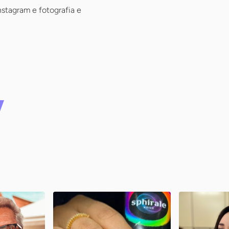
stagram e fotografia e
ro
Planet Nails
Ani – Am
Ingredien
Osasco / SP