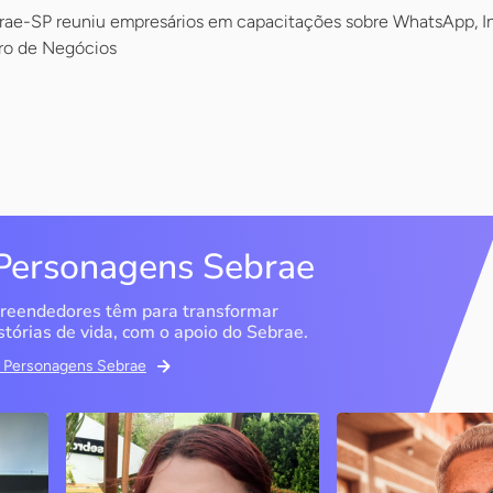
ae-SP reuniu empresários em capacitações sobre WhatsApp, In
ro de Negócios
Personagens Sebrae
reendedores têm para transformar
stórias de vida, com o apoio do Sebrae.
em Personagens Sebrae
Memória Ancestral
Espedito Selei
São Luís / MA
Nova Olinda / CE