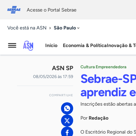
Fale
Acessibilidade
conosco
0
Acesse o Portal Sebrae
9
São Paulo
Você está na ASN
Início
Economia & Política
Inovação & T
Agência
Sebrae
ASN SP
Cultura Empreendedora
de
Sebrae-SP
08/05/2026 às 17:59
Notícias
aprendiz 
COMPARTILHE
Inscrições estão abertas 
Por
Redação
O Escritório Regional do