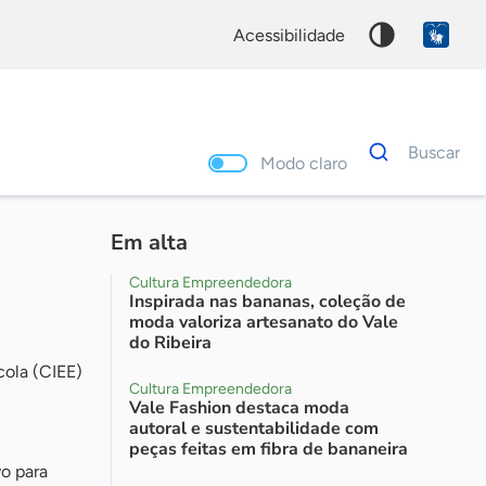
acessibilidade
Dados
Buscar
para
Modo claro
busca
Palavra
chave
Em alta
Cultura Empreendedora
Inspirada nas bananas, coleção de
moda valoriza artesanato do Vale
do Ribeira
cola (CIEE)
Cultura Empreendedora
Vale Fashion destaca moda
autoral e sustentabilidade com
peças feitas em fibra de bananeira
o para