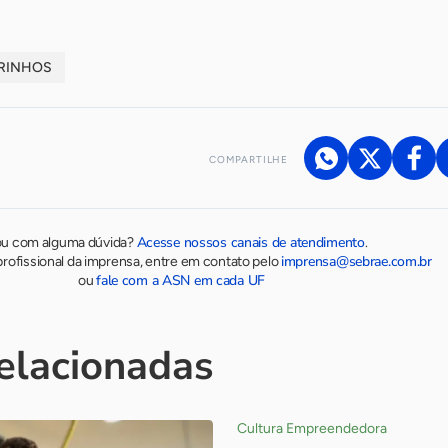
RINHOS
COMPARTILHE
Acesse nossos canais de atendimento
ou com alguma dúvida?
.
imprensa@sebrae.com.br
rofissional da imprensa, entre em contato pelo
fale com a ASN em cada UF
ou
relacionadas
Cultura Empreendedora