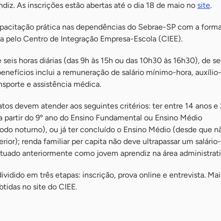
iz. As inscrições estão abertas até o dia 18 de maio no
site
.
pacitação prática nas dependências do Sebrae-SP com a form
a pelo Centro de Integração Empresa-Escola (CIEE).
e seis horas diárias (das 9h às 15h ou das 10h30 às 16h30), de s
benefícios inclui a remuneração de salário mínimo-hora, auxílio
ansporte e assistência médica.
atos devem atender aos seguintes critérios: ter entre 14 anos e
 a partir do 9º ano do Ensino Fundamental ou Ensino Médio
odo noturno), ou já ter concluído o Ensino Médio (desde que n
rior); renda familiar per capita não deve ultrapassar um salári
atuado anteriormente como jovem aprendiz na área administrati
ividido em três etapas: inscrição, prova online e entrevista. Mai
tidas no site do CIEE.