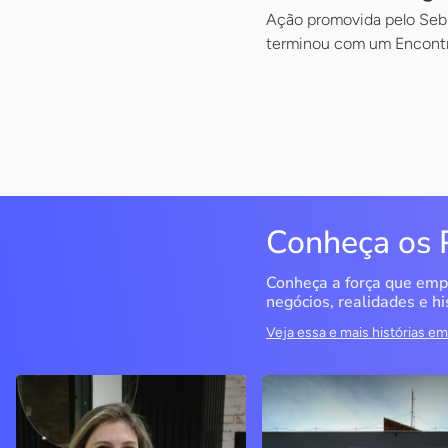
Ação promovida pelo Sebr
terminou com um Encont
Conheça os 
Conheça a força que emp
negócios, realidades e hi
Veja essa e mais histórias 
Delucci
Infoecia Software
Ltda
Bento Gonçalves / RS