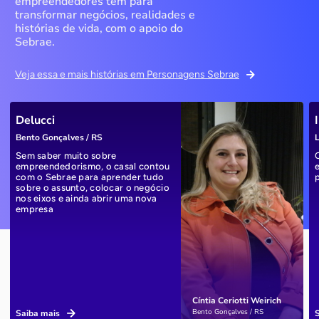
empreendedores têm para
transformar negócios, realidades e
histórias de vida, com o apoio do
Sebrae.
Veja essa e mais histórias em Personagens Sebrae
Delucci
Bento Gonçalves / RS
L
Sem saber muito sobre
empreendedorismo, o casal contou
com o Sebrae para aprender tudo
sobre o assunto, colocar o negócio
nos eixos e ainda abrir uma nova
empresa
Cíntia Ceriotti Weirich
Bento Gonçalves / RS
Saiba mais