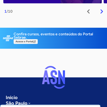
1
/10
Confira cursos, eventos e conteúdos do Portal
Sebrae.
Acesse o Portal
Início
São Paulo