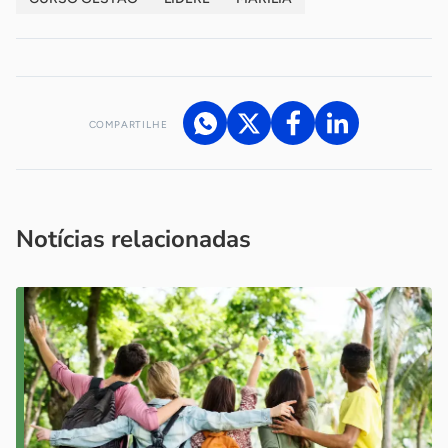
COMPARTILHE
Acesse nossos canais de atendimento
Ficou com alguma dúvida?
.
Se
você é um profissional da imprensa, entre em contato pelo
imprensa@sebrae.com.br
fale com a ASN em cada UF
ou
Notícias relacionadas