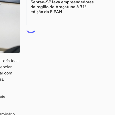
Sebrae-SP leva empreendedores
da região de Araçatuba à 31ª
edição da FIPAN
terísticas
venciar
dar com
as,
ais
eminário.