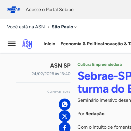
Fale
Acessibilidade
conosco
0
Acesse o Portal Sebrae
9
São Paulo
Você está na ASN
Início
Economia & Política
Inovação & T
Agência
Sebrae
ASN SP
Cultura Empreendedora
de
Sebrae-SP 
24/02/2026 às 13:40
Notícias
turma do 
COMPARTILHE
Seminário imersivo dese
Por
Redação
Com o intuito de fomenta