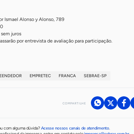
or Ismael Alonso y Alonso, 789
00
 sem juros
assarão por entrevista de avaliação para participação.
EENDEDOR
EMPRETEC
FRANCA
SEBRAE-SP
COMPARTILHE
Acesse nossos canais de atendimento
ou com alguma dúvida?
.
imprensa@sebrae.com.br
rofissional da imprensa, entre em contato pelo