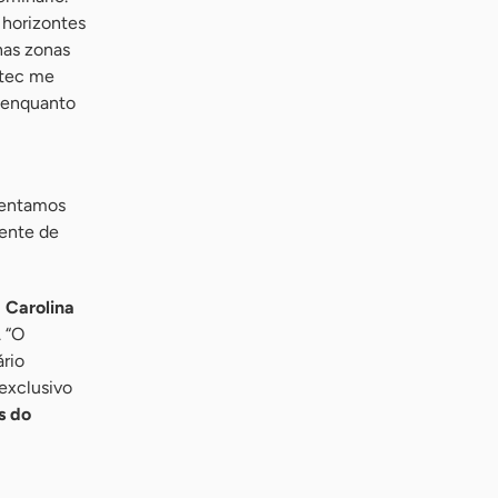
 horizontes
has zonas
etec me
m enquanto
mentamos
iente de
 Carolina
. “O
rio
exclusivo
s do