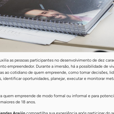
uxilia as pessoas participantes no desenvolvimento de dez carac
to empreendedor. Durante a imersão, há a possibilidade de vi
adas ao cotidiano de quem empreende, como tomar decisões, li
s, identificar oportunidades, planejar, executar e monitorar met
ra quem empreende de modo formal ou informal e para potenci
maiores de 18 anos.
endes Araújo
compartilha sua experiência após participar do s