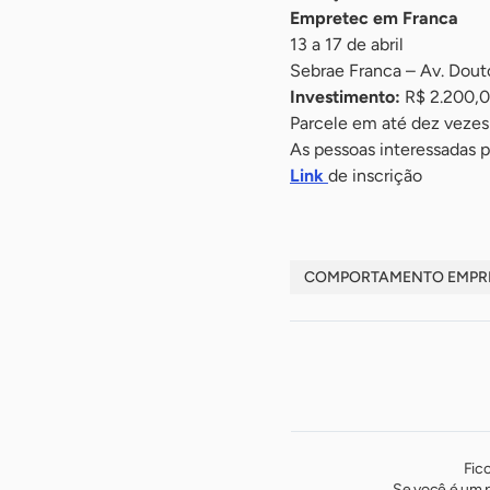
Empretec em Franca
13 a 17 de abril
Sebrae Franca – Av. Dout
Investimento:
R$ 2.200,
Parcele em até dez vezes
As pessoas interessadas p
Link
de inscrição
COMPORTAMENTO EMPR
Fic
Se você é um p