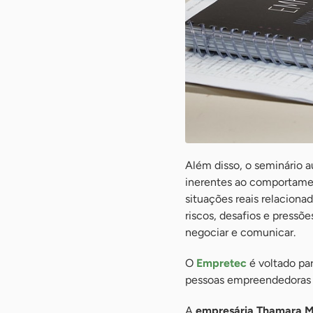
Além disso, o seminário a
inerentes ao comportamen
situações reais relacion
riscos, desafios e pressõe
negociar e comunicar.
O
Empretec
é voltado pa
pessoas empreendedoras 
A
empresária Thamara M