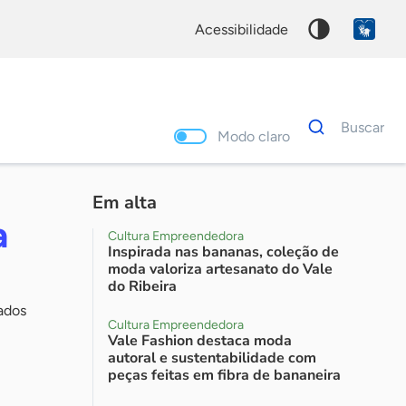
acessibilidade
Dados
Buscar
para
Modo claro
busca
Palavra
chave
Em alta
a
Cultura Empreendedora
Inspirada nas bananas, coleção de
moda valoriza artesanato do Vale
do Ribeira
ados
Cultura Empreendedora
Vale Fashion destaca moda
autoral e sustentabilidade com
peças feitas em fibra de bananeira