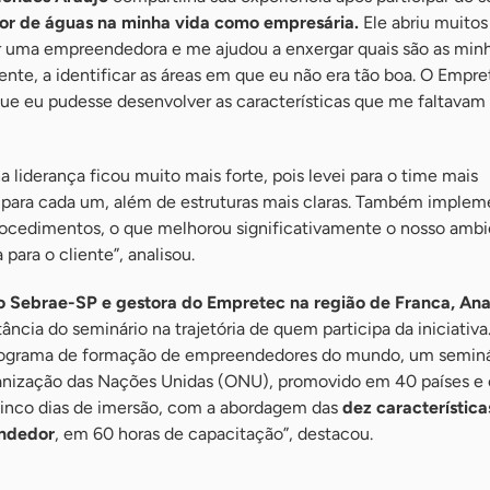
sor de águas na minha vida como empresária.
Ele abriu muitos
ser uma empreendedora e me ajudou a enxergar quais são as min
ente, a identificar as áreas em que eu não era tão boa. O Empr
que eu pudesse desenvolver as características que me faltava
 liderança ficou muito mais forte, pois levei para o time mais
 para cada um, além de estruturas mais claras. Também imple
rocedimentos, o que melhorou significativamente o nosso amb
 para o cliente”, analisou.
do Sebrae-SP e gestora do Empretec na região de Franca, Ana
tância do seminário na trajetória de quem participa da iniciativa
programa de formação de empreendedores do mundo, um seminá
ganização das Nações Unidas (ONU), promovido em 40 países e 
 cinco dias de imersão, com a abordagem das
dez característica
ndedor
, em 60 horas de capacitação”, destacou.