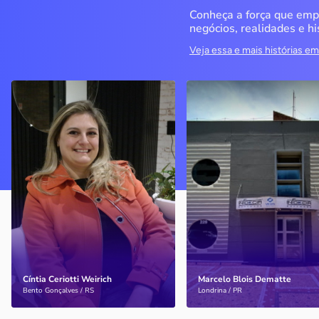
Conheça a força que emp
negócios, realidades e hi
Veja essa e mais histórias 
Delucci
Infoecia Software
Ltda
Bento Gonçalves / RS
Londrina / PR
Sem saber muito sobre
empreendedorismo, o casal
Com mais de 20 anos de
contou com o Sebrae para
mercado, o empresário
aprender tudo sobre o
contou com o Sebrae para
assunto, colocar o negócio
crescimento do negócio
nos eixos e ainda abrir uma
nova empresa
Cíntia Ceriotti Weirich
Marcelo Blois Dematte
Saiba mais
Saiba mais
Bento Gonçalves / RS
Londrina / PR