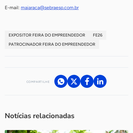
E-mail:
maiaraca@sebraesp.com.br
EXPOSITOR FEIRA DO EMPREENDEDOR
FE26
PATROCINADOR FEIRA DO EMPREENDEDOR
COMPARTILHE
Acesse nossos canais de atendimento
Ficou com alguma dúvida?
.
Se
você é um profissional da imprensa, entre em contato pelo
imprensa@sebrae.com.br
fale com a ASN em cada UF
ou
Notícias relacionadas