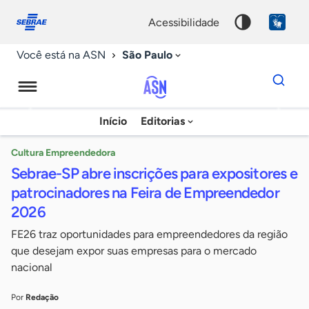
Fale
Acessibilidade
conosco
0
acessibilidade
9
São Paulo
Você está na ASN
Dados
para
busca
Agência
Início
Editorias
Palavra
Sebrae
chave
de
Cultura Empreendedora
Sebrae-SP abre inscrições para expositores e
Notícias
patrocinadores na Feira de Empreendedor
2026
FE26 traz oportunidades para empreendedores da região
que desejam expor suas empresas para o mercado
nacional
Por
Redação