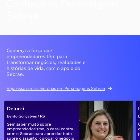
Conheça os Personagens
Sebrae
Conheça a força que
empreendedores têm para
transformar negócios, realidades e
histórias de vida, com o apoio do
Sebrae.
Veja essa e mais histórias em Personagens Sebrae
Delucci
Bento Gonçalves / RS
L
Sem saber muito sobre
empreendedorismo, o casal contou
com o Sebrae para aprender tudo
sobre o assunto, colocar o negócio