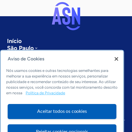
Início
São Paulo
Sobre a ASN
Aviso de Cookies
Últimas notícias
Entre em contato
Nós usamos cookies e outras tecnologias semelhantes para
Editorias
melhorar a sua experiência em nossos serviços, personalizar
publicidade e recomendar conteúdo de seu interesse. Ao utilizar
Economia & Política
nossos serviços, você concorda com tal monitoramento descrito
em nossa
Política de Privacidade
Inovação & Tecnologia
Cultura empreendedora
Dados
Aceitar todos os cookies
Arquivo
Rejeitar cookies opcionais