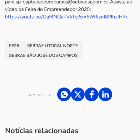
para
sp-captacaoderecursos@sebraespcom.br
. Assista ao
vídeo da Feira do Empreendedor 2025:
https://youtu.be/GaMNGaTVkTg?si=5WRiznI8PlhzIHRr
.
FE26
SEBRAE LITORAL NORTE
SEBRAE SÃO JOSÉ DOS CAMPOS
COMPARTILHE
Acesse nossos canais de atendimento
Ficou com alguma dúvida?
.
Se
você é um profissional da imprensa, entre em contato pelo
imprensa@sebrae.com.br
fale com a ASN em cada UF
ou
Notícias relacionadas