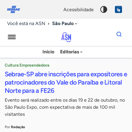
Fale
Acessibilidade
conosco
0
acessibilidade
9
São Paulo
Você está na ASN
Dados
para
busca
Agência
Início
Editorias
Palavra
Sebrae
chave
de
Cultura Empreendedora
Sebrae-SP abre inscrições para expositores e
Notícias
patrocinadores do Vale do Paraíba e Litoral
Norte para a FE26
Evento será realizado entre os dias 19 e 22 de outubro, no
São Paulo Expo, com expectativa de mais de 100 mil
visitantes
Por
Redação