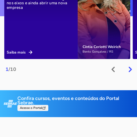
nos eixos e ainda abrir uma nova
empresa
Cíntia Ceriotti Weirich
Bento Gonçalves / RS
Saiba mais
1
/10
Confira cursos, eventos e conteúdos do Portal
Sebrae.
Acesse o Portal