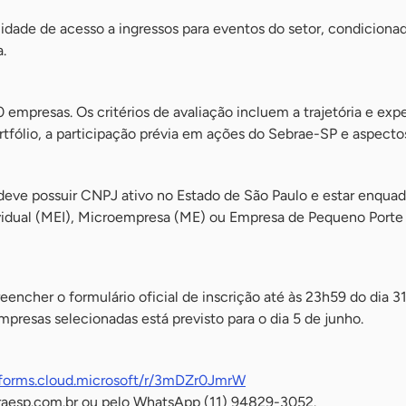
ilidade de acesso a ingressos para eventos do setor, condiciona
.
 empresas. Os critérios de avaliação incluem a trajetória e exp
rtfólio, a participação prévia em ações do Sebrae-SP e aspecto
o deve possuir CNPJ ativo no Estado de São Paulo e estar enqu
idual (MEI), Microempresa (ME) ou Empresa de Pequeno Porte 
encher o formulário oficial de inscrição até às 23h59 do dia 3
presas selecionadas está previsto para o dia 5 de junho.
/forms.cloud.microsoft/r/3mDZr0JmrW
aesp.com.br
ou pelo WhatsApp (11) 94829-3052.