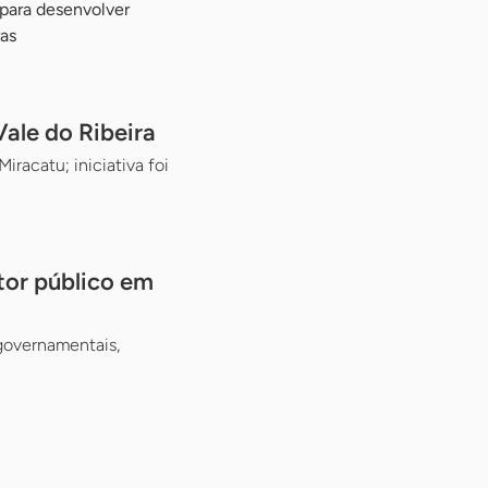
 para desenvolver
as
ale do Ribeira
racatu; iniciativa foi
tor público em
 governamentais,