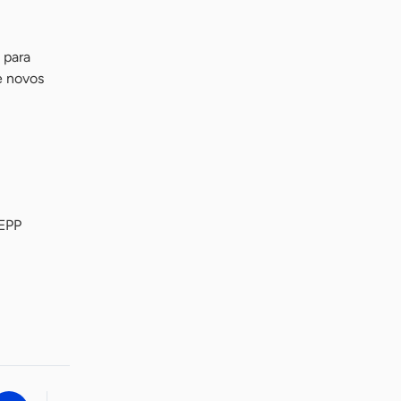
 para
e novos
 EPP