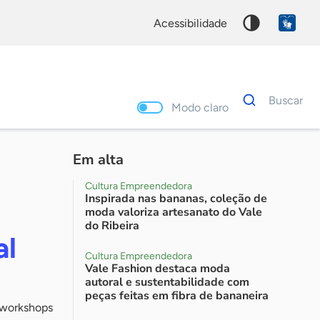
acessibilidade
Dados
Buscar
para
Modo claro
busca
Palavra
chave
Em alta
Cultura Empreendedora
Inspirada nas bananas, coleção de
moda valoriza artesanato do Vale
do Ribeira
al
Cultura Empreendedora
Vale Fashion destaca moda
autoral e sustentabilidade com
peças feitas em fibra de bananeira
 workshops