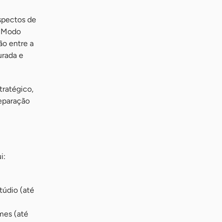
spectos de
s Modo
ão entre a
urada e
tratégico,
reparação
i:
túdio (até
mes (até