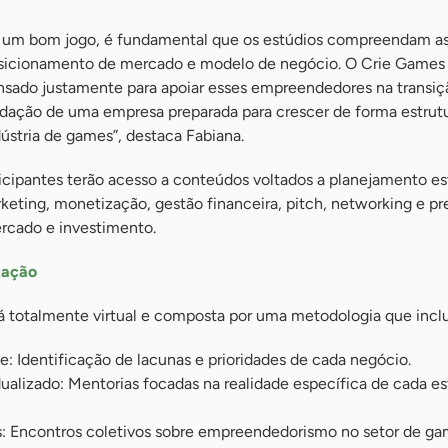
r um bom jogo, é fundamental que os estúdios compreendam a
osicionamento de mercado e modelo de negócio. O Crie Game
ensado justamente para apoiar esses empreendedores na transiç
lidação de uma empresa preparada para crescer de forma estrut
ústria de games”, destaca Fabiana.
ticipantes terão acesso a conteúdos voltados a planejamento es
keting, monetização, gestão financeira, pitch, networking e p
rcado e investimento.
zação
rá totalmente virtual e composta por uma metodologia que inclu
: Identificação de lacunas e prioridades de cada negócio.
lizado: Mentorias focadas na realidade específica de cada es
: Encontros coletivos sobre empreendedorismo no setor de ga