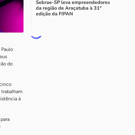
Sebrae-SP leva empreendedores
da região de Araçatuba à 31ª
edição da FIPAN
 Paulo
seus
ção do
 cinco
e trabalham
istência à
 para
e