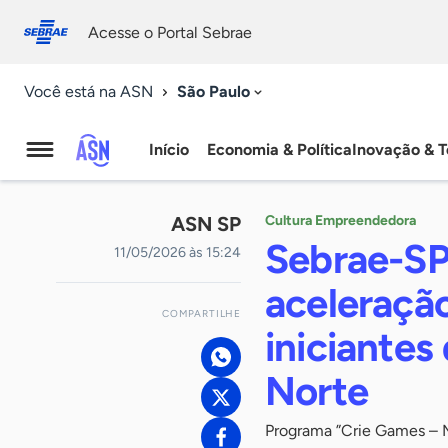
Fale
Acessibilidade
conosco
0
Acesse o Portal Sebrae
9
São Paulo
Você está na ASN
Início
Economia & Política
Inovação & T
Agência
Sebrae
ASN SP
Cultura Empreendedora
de
Sebrae-SP 
11/05/2026 às 15:24
Notícias
aceleraçã
COMPARTILHE
iniciantes
Norte
Programa ”Crie Games – 