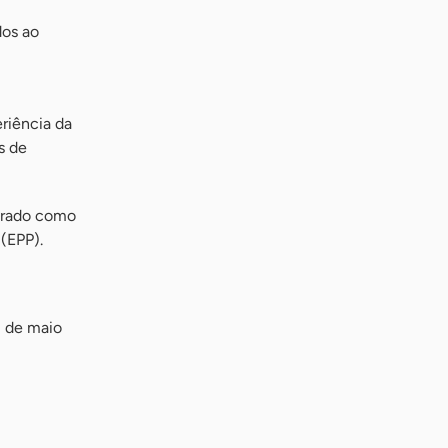
dos ao
eriência da
s de
adrado como
(EPP).
1 de maio