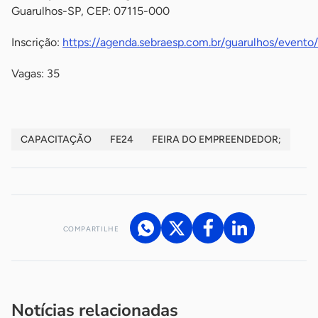
Guarulhos-SP, CEP: 07115-000
Inscrição:
https://agenda.sebraesp.com.br/guarulhos/event
Vagas: 35
CAPACITAÇÃO
FE24
FEIRA DO EMPREENDEDOR;
COMPARTILHE
Acesse nossos canais de atendimento
Ficou com alguma dúvida?
.
Se
você é um profissional da imprensa, entre em contato pelo
imprensa@sebrae.com.br
fale com a ASN em cada UF
ou
Notícias relacionadas