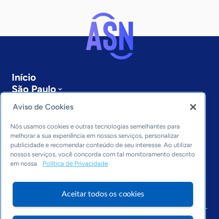
Início
São Paulo
Sobre a ASN
Aviso de Cookies
Últimas notícias
Entre em contato
Nós usamos cookies e outras tecnologias semelhantes para
Editorias
melhorar a sua experiência em nossos serviços, personalizar
publicidade e recomendar conteúdo de seu interesse. Ao utilizar
Economia & Política
nossos serviços, você concorda com tal monitoramento descrito
em nossa
Política de Privacidade
Inovação & Tecnologia
Cultura empreendedora
Dados
Aceitar todos os cookies
Arquivo