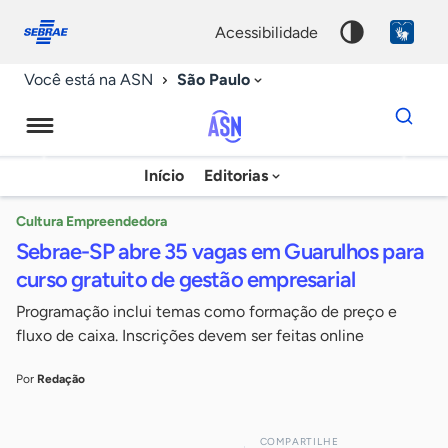
Fale
Acessibilidade
conosco
0
acessibilidade
9
São Paulo
Você está na ASN
Dados
para
busca
Agência
Início
Editorias
Palavra
Sebrae
chave
de
Cultura Empreendedora
Sebrae-SP abre 35 vagas em Guarulhos para
Notícias
curso gratuito de gestão empresarial
Programação inclui temas como formação de preço e
fluxo de caixa. Inscrições devem ser feitas online
Por
Redação
COMPARTILHE