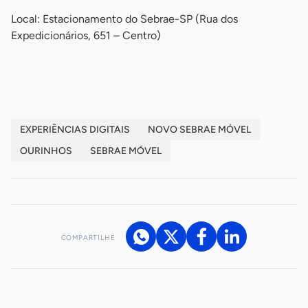
Local: Estacionamento do Sebrae-SP (Rua dos
Expedicionários, 651 – Centro)
-
EXPERIÊNCIAS DIGITAIS
NOVO SEBRAE MÓVEL
OURINHOS
SEBRAE MÓVEL
COMPARTILHE
Acesse nossos canais de atendimento
Ficou com alguma dúvida?
.
Se
você é um profissional da imprensa, entre em contato pelo
imprensa@sebrae.com.br
fale com a ASN em cada UF
ou