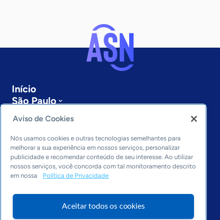
Início
São Paulo
Sobre a ASN
Aviso de Cookies
Últimas notícias
Entre em contato
Nós usamos cookies e outras tecnologias semelhantes para
Editorias
melhorar a sua experiência em nossos serviços, personalizar
publicidade e recomendar conteúdo de seu interesse. Ao utilizar
Economia & Política
nossos serviços, você concorda com tal monitoramento descrito
em nossa
Política de Privacidade
Inovação & Tecnologia
Cultura empreendedora
Dados
Aceitar todos os cookies
Arquivo