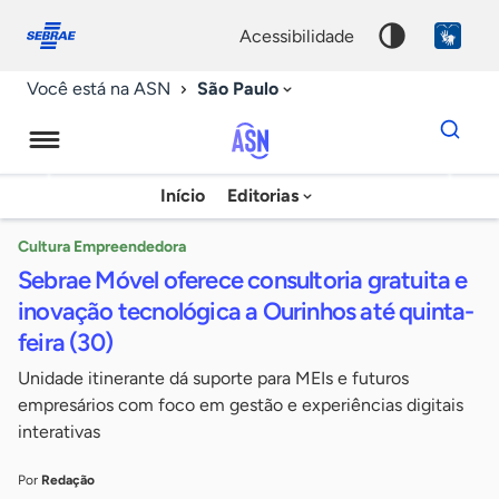
Fale
Acessibilidade
conosco
0
acessibilidade
9
São Paulo
Você está na ASN
Dados
para
busca
Agência
Início
Editorias
Palavra
Sebrae
chave
de
Cultura Empreendedora
Sebrae Móvel oferece consultoria gratuita e
Notícias
inovação tecnológica a Ourinhos até quinta-
feira (30)
Unidade itinerante dá suporte para MEIs e futuros
empresários com foco em gestão e experiências digitais
interativas
Por
Redação