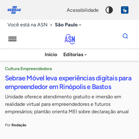
Fale
Acessibilidade
conosco
0
acessibilidade
9
São Paulo
Você está na ASN
Dados
para
busca
Agência
Início
Editorias
Palavra
Sebrae
chave
de
Cultura Empreendedora
Sebrae Móvel leva experiências digitais para
Notícias
empreendedor em Rinópolis e Bastos
Unidade oferece atendimento gratuito e imersão em
realidade virtual para empreendedores e futuros
empresários; plantão orienta MEI sobre declaração anual
Por
Redação