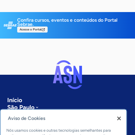
Confira cursos, eventos e conteúdos do Portal
Sebrae.
Acesse o Portal
Início
São Paulo
Sobre a ASN
Aviso de Cookies
Últimas notícias
Entre em contato
Nós usamos cookies e outras tecnologias semelhantes para