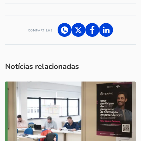
COMPARTILHE
Acesse nossos canais de atendimento
Ficou com alguma dúvida?
.
Se
você é um profissional da imprensa, entre em contato pelo
imprensa@sebrae.com.br
fale com a ASN em cada UF
ou
Notícias relacionadas