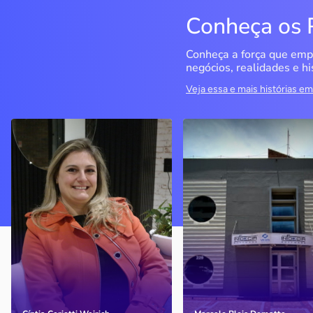
Conheça os 
Conheça a força que emp
negócios, realidades e hi
Veja essa e mais histórias 
Delucci
Infoecia Software
Ltda
Bento Gonçalves / RS
Londrina / PR
Sem saber muito sobre
empreendedorismo, o casal
Com mais de 20 anos de
contou com o Sebrae para
mercado, o empresário
aprender tudo sobre o
contou com o Sebrae para
assunto, colocar o negócio
crescimento do negócio
nos eixos e ainda abrir uma
nova empresa