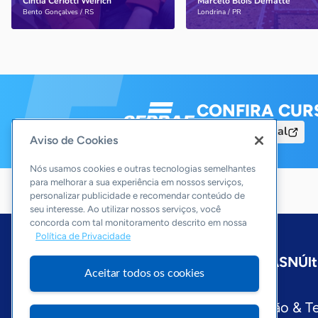
Cíntia Ceriotti Weirich
Marcelo Blois Dematte
Saiba mais
Saiba mais
Bento Gonçalves / RS
Londrina / PR
CONFIRA CUR
Acesse o Portal
Aviso de Cookies
Nós usamos cookies e outras tecnologias semelhantes
para melhorar a sua experiência em nossos serviços,
personalizar publicidade e recomendar conteúdo de
seu interesse. Ao utilizar nossos serviços, você
concorda com tal monitoramento descrito em nossa
Política de Privacidade
Início
São Paulo
Sobre a ASN
Últ
Aceitar todos os cookies
Editorias
Economia & Política
Inovação & T