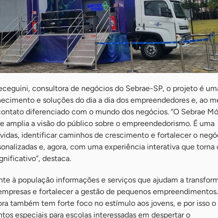
eceguini, consultora de negócios do Sebrae-SP, o projeto é u
hecimento e soluções do dia a dia dos empreendedores e, ao 
ontato diferenciado com o mundo dos negócios. “O Sebrae Móve
e amplia a visão do público sobre o empreendedorismo. É uma
úvidas, identificar caminhos de crescimento e fortalecer o neg
onalizadas e, agora, com uma experiência interativa que torna 
nificativo”, destaca.
ente à população informações e serviços que ajudam a transform
 empresas e fortalecer a gestão de pequenos empreendimentos.
a também tem forte foco no estímulo aos jovens, e por isso o
tos especiais para escolas interessadas em despertar o