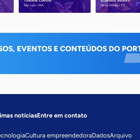
Thaiane Coelho
Espedito Seleiro
Saiba mais
Saiba mais
São Luís / MA
Nova Olinda / CE
SOS, EVENTOS E CONTEÚDOS DO PORT
imas notícias
Entre em contato
ecnologia
Cultura empreendedora
Dados
Arquivo