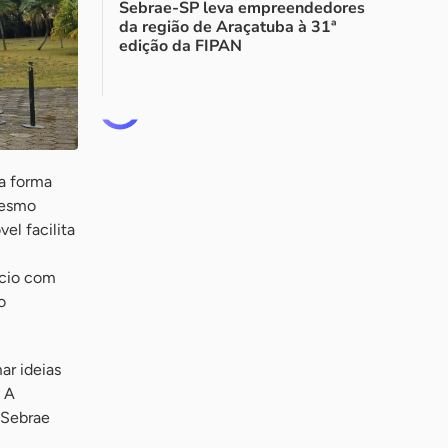
Sebrae-SP leva empreendedores
da região de Araçatuba à 31ª
edição da FIPAN
ma forma
mesmo
l facilita
ócio com
o
ar ideias
 A
 Sebrae