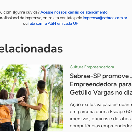
Acesse nossos canais de atendimento
ou com alguma dúvida?
.
imprensa@sebrae.com.br
rofissional da imprensa, entre em contato pelo
fale com a ASN em cada UF
ou
relacionadas
Cultura Empreendedora
Sebrae-SP promove 
Empreendedora para 
Getúlio Vargas no di
Ação exclusiva para estudante
em parceria com a Escape 60,
imersivas, oficinas e desafios
competências empreendedor