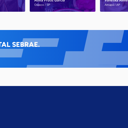
Alma Frutis Garcia
Vaneska Aime
Saiba mais
Saiba mais
Osasco / SP
Amapá / AP
AL SEBRAE.