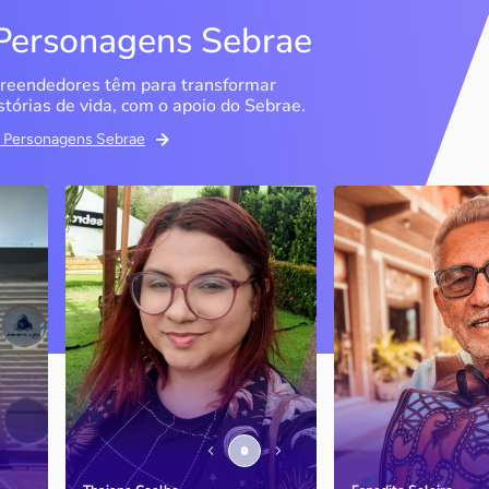
Personagens Sebrae
reendedores têm para transformar
stórias de vida, com o apoio do Sebrae.
em Personagens Sebrae
Memória Ancestral
Espedito Selei
São Luís / MA
Nova Olinda / CE
Ao lado da irmã e com o
Peças criadas pelo
apoio do Sebrae, a Memória
cearense já foram
Ancestral utiliza inteligência
apresentadas em fi
artificial com o objetivo de
novelas, desfiles d
 o
melhorar a qualidade de vida
até em exposições
de pessoas com a doença
internacionais