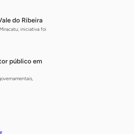
ale do Ribeira
racatu; iniciativa foi
tor público em
 governamentais,