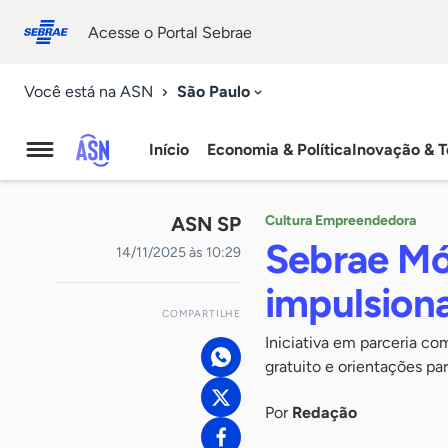
Fale
Acessibilidade
conosco
0
Acesse o Portal Sebrae
9
São Paulo
Você está na ASN
Início
Economia & Política
Inovação & T
Agência
Sebrae
ASN SP
Cultura Empreendedora
de
Sebrae Mó
14/11/2025 às 10:29
Notícias
impulsion
COMPARTILHE
Iniciativa em parceria c
gratuito e orientações pa
Por
Redação