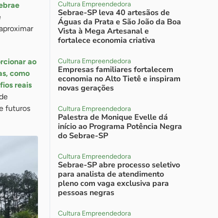
Cultura Empreendedora
Sebrae
Sebrae-SP leva 40 artesãos de
e
Águas da Prata e São João da Boa
aproximar
Vista à Mega Artesanal e
fortalece economia criativa
rcionar ao
Cultura Empreendedora
Empresas familiares fortalecem
as, como
economia no Alto Tietê e inspiram
fios reais
novas gerações
 de
e futuros
Cultura Empreendedora
Palestra de Monique Evelle dá
início ao Programa Potência Negra
do Sebrae-SP
Cultura Empreendedora
Sebrae-SP abre processo seletivo
para analista de atendimento
pleno com vaga exclusiva para
pessoas negras
Cultura Empreendedora