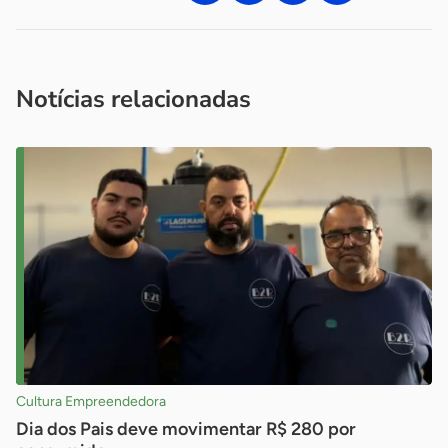
Acesse nossos canais de atendimento
Ficou com alguma dúvida?
.
Se
você é um profissional da imprensa, entre em contato pelo
imprensa@sebrae.com.br
fale com a ASN em cada UF
ou
Notícias relacionadas
Cultura Empreendedora
Dia dos Pais deve movimentar R$ 280 por