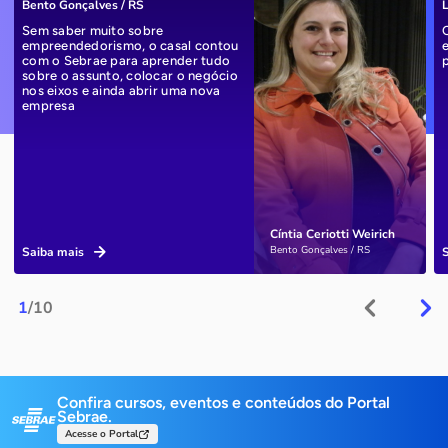
Bento Gonçalves / RS
L
Sem saber muito sobre
empreendedorismo, o casal contou
com o Sebrae para aprender tudo
sobre o assunto, colocar o negócio
nos eixos e ainda abrir uma nova
empresa
Cíntia Ceriotti Weirich
Bento Gonçalves / RS
Saiba mais
1
/10
Confira cursos, eventos e conteúdos do Portal
Sebrae.
Acesse o Portal