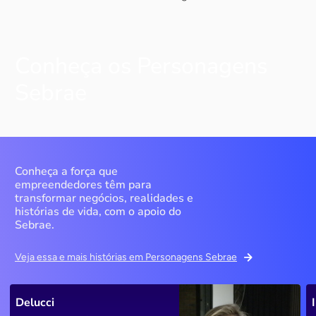
Conheça os Personagens
Sebrae
Conheça a força que
empreendedores têm para
transformar negócios, realidades e
histórias de vida, com o apoio do
Sebrae.
Veja essa e mais histórias em Personagens Sebrae
Delucci