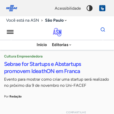
Fale
Acessibilidade
conosco
0
acessibilidade
9
São Paulo
Você está na ASN
Dados
para
busca
Agência
Início
Editorias
Palavra
Sebrae
chave
de
Cultura Empreendedora
Sebrae for Startups e Abstartups
Notícias
promovem IdeathON em Franca
Evento para mostrar como criar uma startup será realizado
no próximo dia 9 de novembro no Uni-FACEF
Por
Redação
COMPARTILHE