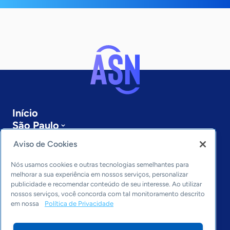
Início
São Paulo
Sobre a ASN
Aviso de Cookies
Últimas notícias
Entre em contato
Nós usamos cookies e outras tecnologias semelhantes para
Editorias
melhorar a sua experiência em nossos serviços, personalizar
publicidade e recomendar conteúdo de seu interesse. Ao utilizar
Economia & Política
nossos serviços, você concorda com tal monitoramento descrito
em nossa
Política de Privacidade
Inovação & Tecnologia
Cultura empreendedora