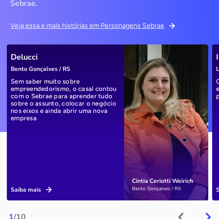
Sebrae.
Veja essa e mais histórias em Personagens Sebrae
Delucci
Bento Gonçalves / RS
L
Sem saber muito sobre
empreendedorismo, o casal contou
com o Sebrae para aprender tudo
sobre o assunto, colocar o negócio
nos eixos e ainda abrir uma nova
empresa
Cíntia Ceriotti Weirich
Bento Gonçalves / RS
Saiba mais
1
/10