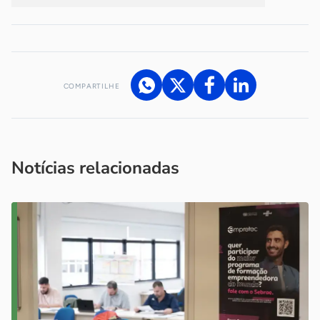
COMPARTILHE
Acesse nossos canais de atendimento
Ficou com alguma dúvida?
.
Se
você é um profissional da imprensa, entre em contato pelo
imprensa@sebrae.com.br
fale com a ASN em cada UF
ou
Notícias relacionadas