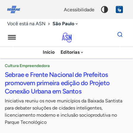
Fale
Acessibilidade
conosco
0
acessibilidade
9
São Paulo
Você está na ASN
Dados
para
busca
Agência
Início
Editorias
Palavra
Sebrae
chave
de
Cultura Empreendedora
Sebrae e Frente Nacional de Prefeitos
Notícias
promovem primeira edição do Projeto
Conexão Urbana em Santos
Iniciativa reuniu os nove municípios da Baixada Santista
para debater soluções de cidades inteligentes,
licenciamento moderno e inclusão socioprodutiva no
Parque Tecnológico