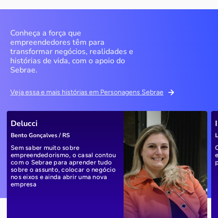
Conheça a força que
empreendedores têm para
transformar negócios, realidades e
histórias de vida, com o apoio do
Sebrae.
Veja essa e mais histórias em Personagens Sebrae
Delucci
Bento Gonçalves / RS
L
Sem saber muito sobre
empreendedorismo, o casal contou
com o Sebrae para aprender tudo
sobre o assunto, colocar o negócio
nos eixos e ainda abrir uma nova
empresa