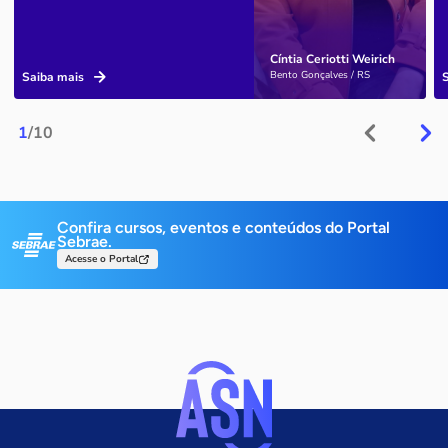
Cíntia Ceriotti Weirich
Bento Gonçalves / RS
Saiba mais
1
/10
Confira cursos, eventos e conteúdos do Portal
Sebrae.
Acesse o Portal