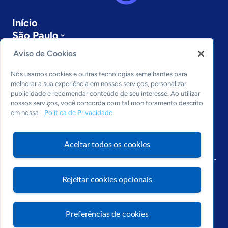
Início
São Paulo
Sobre a ASN
Aviso de Cookies
Últimas notícias
Entre em contato
Nós usamos cookies e outras tecnologias semelhantes para
Editorias
melhorar a sua experiência em nossos serviços, personalizar
publicidade e recomendar conteúdo de seu interesse. Ao utilizar
Economia & Política
nossos serviços, você concorda com tal monitoramento descrito
em nossa
Política de Privacidade
Inovação & Tecnologia
Cultura empreendedora
Dados
Aceitar todos os cookies
Arquivo
Rejeitar cookies opcionais
Preferências de cookies
Visite o Portal Sebrae