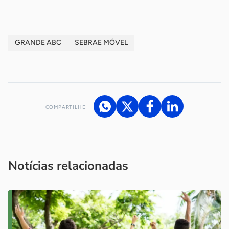
GRANDE ABC
SEBRAE MÓVEL
COMPARTILHE
Acesse nossos canais de atendimento
Ficou com alguma dúvida?
.
Se
você é um profissional da imprensa, entre em contato pelo
imprensa@sebrae.com.br
fale com a ASN em cada UF
ou
Notícias relacionadas