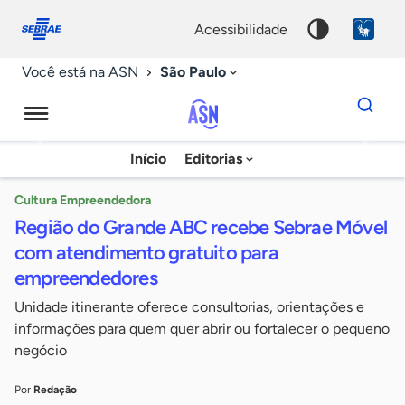
Fale
Acessibilidade
conosco
0
acessibilidade
9
São Paulo
Você está na ASN
Dados
para
busca
Agência
Início
Editorias
Palavra
Sebrae
chave
de
Cultura Empreendedora
Região do Grande ABC recebe Sebrae Móvel
Notícias
com atendimento gratuito para
empreendedores
Unidade itinerante oferece consultorias, orientações e
informações para quem quer abrir ou fortalecer o pequeno
negócio
Por
Redação