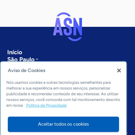
Início
São Paulo
Sobre a ASN
Aviso de Cookies
Últimas notícias
Entre em contato
Nós usamos cookies e outras tecnologias semelhantes para
Editorias
melhorar a sua experiência em nossos serviços, personalizar
publicidade e recomendar conteúdo de seu interesse. Ao utilizar
Economia & Política
nossos serviços, você concorda com tal monitoramento descrito
em nossa
Política de Privacidade
Inovação & Tecnologia
Cultura empreendedora
Dados
Aceitar todos os cookies
Arquivo