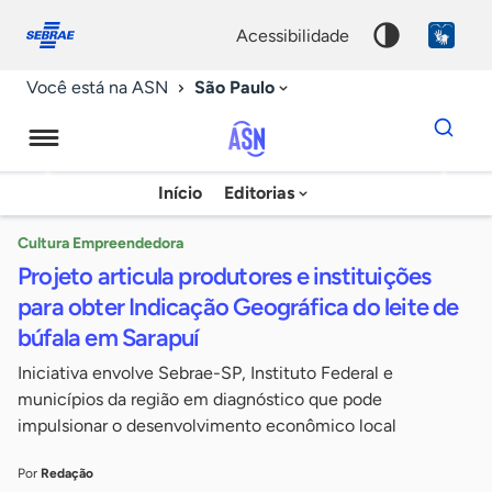
Fale
Acessibilidade
conosco
0
acessibilidade
9
São Paulo
Você está na ASN
Dados
para
busca
Agência
Início
Editorias
Palavra
Sebrae
chave
de
Cultura Empreendedora
Projeto articula produtores e instituições
Notícias
para obter Indicação Geográfica do leite de
búfala em Sarapuí
Iniciativa envolve Sebrae-SP, Instituto Federal e
municípios da região em diagnóstico que pode
impulsionar o desenvolvimento econômico local
Por
Redação