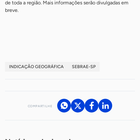
de toda a região. Mais informações serão divulgadas em
breve.
-
-
INDICAÇÃO GEOGRÁFICA
SEBRAE-SP
COMPARTILHE
Acesse nossos canais de atendimento
Ficou com alguma dúvida?
.
Se
você é um profissional da imprensa, entre em contato pelo
imprensa@sebrae.com.br
fale com a ASN em cada UF
ou