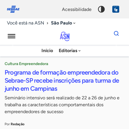
Fale
Acessibilidade
conosco
0
acessibilidade
9
São Paulo
Você está na ASN
Dados
para
busca
Agência
Início
Editorias
Palavra
Sebrae
chave
de
Cultura Empreendedora
Programa de formação empreendedora do
Notícias
Sebrae-SP recebe inscrições para turma de
junho em Campinas
Seminário intensivo será realizado de 22 a 26 de junho e
trabalha as características comportamentais dos
empreendedores de sucesso
Por
Redação