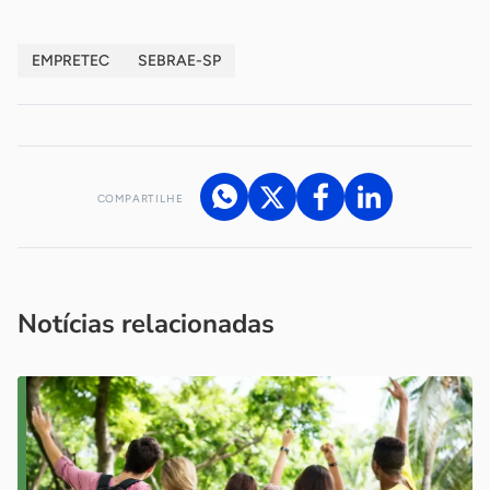
EMPRETEC
SEBRAE-SP
COMPARTILHE
Acesse nossos canais de atendimento
Ficou com alguma dúvida?
.
Se
você é um profissional da imprensa, entre em contato pelo
imprensa@sebrae.com.br
fale com a ASN em cada UF
ou
Notícias relacionadas