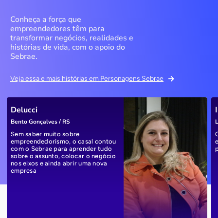
Conheça a força que
empreendedores têm para
transformar negócios, realidades e
histórias de vida, com o apoio do
Sebrae.
Veja essa e mais histórias em Personagens Sebrae
Delucci
Bento Gonçalves / RS
L
Sem saber muito sobre
empreendedorismo, o casal contou
com o Sebrae para aprender tudo
sobre o assunto, colocar o negócio
nos eixos e ainda abrir uma nova
empresa