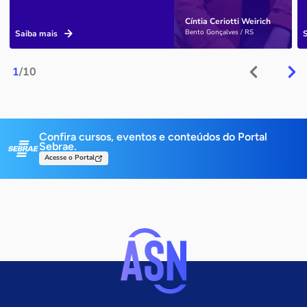
Cíntia Ceriotti Weirich
Bento Gonçalves / RS
Saiba mais
1
/10
Confira cursos, eventos e conteúdos do Portal
Sebrae.
Acesse o Portal