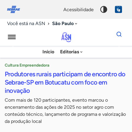
Fale
Acessibilidade
conosco
0
acessibilidade
9
São Paulo
Você está na ASN
Dados
para
busca
Agência
Início
Editorias
Palavra
Sebrae
chave
de
Cultura Empreendedora
Produtores rurais participam de encontro do
Notícias
Sebrae-SP em Botucatu com foco em
inovação
Com mais de 120 participantes, evento marcou o
encerramento das ações de 2025 no setor agro com
conteúdo técnico, lançamento de programa e valorização
da produção local