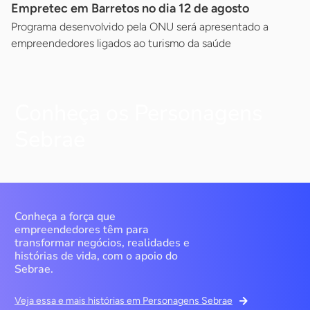
Empretec em Barretos no dia 12 de agosto
Programa desenvolvido pela ONU será apresentado a
empreendedores ligados ao turismo da saúde
Conheça os Personagens
Sebrae
Conheça a força que
empreendedores têm para
transformar negócios, realidades e
histórias de vida, com o apoio do
Sebrae.
Veja essa e mais histórias em Personagens Sebrae