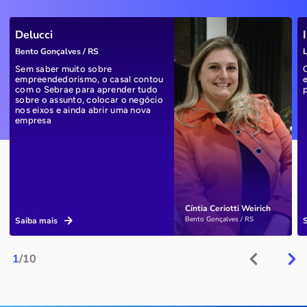
Delucci
Bento Gonçalves / RS
L
Sem saber muito sobre
empreendedorismo, o casal contou
com o Sebrae para aprender tudo
sobre o assunto, colocar o negócio
nos eixos e ainda abrir uma nova
empresa
Cíntia Ceriotti Weirich
Bento Gonçalves / RS
Saiba mais
1
/10