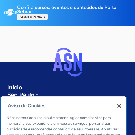
Confira cursos, eventos e conteúdos do Portal
Sebrae.
Acesse o Portal
Início
São Paulo
Sobre a ASN
Aviso de Cookies
Últimas notícias
Entre em contato
Nós usamos cookies e outras tecnologias semelhantes para
Editorias
melhorar a sua experiência em nossos serviços, personalizar
publicidade e recomendar conteúdo de seu interesse. Ao utilizar
nossos serviços, você concorda com tal monitoramento descrito