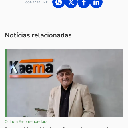
COMPARTILHE
Acesse nossos canais de atendimento
Ficou com alguma dúvida?
.
Se
você é um profissional da imprensa, entre em contato pelo
imprensa@sebrae.com.br
fale com a ASN em cada UF
ou
Notícias relacionadas
Cultura Empreendedora