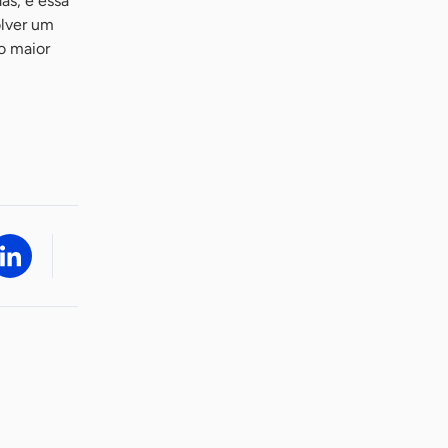
as, e essa
olver um
 o maior