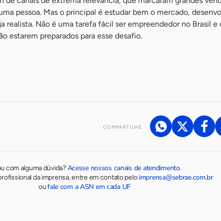
h de canais de extrema relevância, que marcaram grandes vend
ma pessoa. Mas o principal é estudar bem o mercado, desenv
a realista. Não é uma tarefa fácil ser empreendedor no Brasil e
ão estarem preparados para esse desafio.
COMPARTILHE
Acesse nossos canais de atendimento
ou com alguma dúvida?
.
imprensa@sebrae.com.br
rofissional da imprensa, entre em contato pelo
fale com a ASN em cada UF
ou