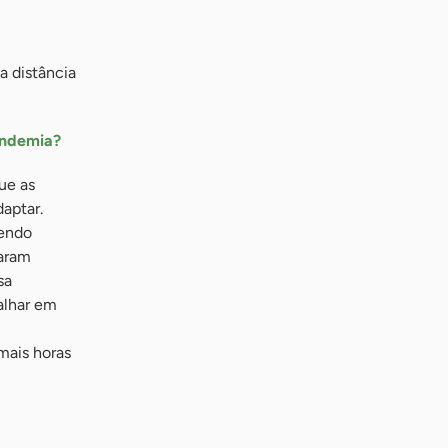
 a distância
andemia?
ue as
aptar.
vendo
saram
sa
alhar em
mais horas