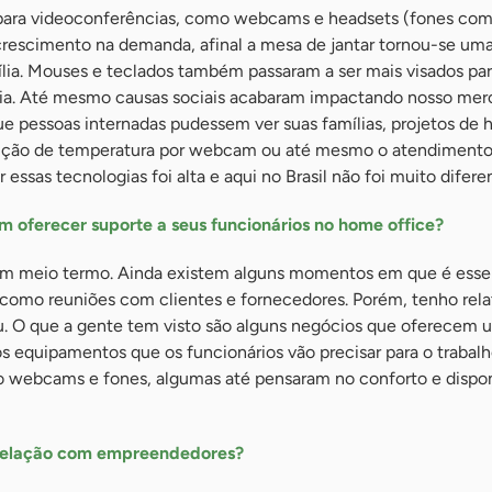
 para videoconferências, como webcams e headsets (fones co
rescimento na demanda, afinal a mesa de jantar tornou-se um
mília. Mouses e teclados também passaram a ser mais visados pa
a. Até mesmo causas sociais acabaram impactando nosso merc
e pessoas internadas pudessem ver suas famílias, projetos de h
ção de temperatura por webcam ou até mesmo o atendimento
essas tecnologias foi alta e aqui no Brasil não foi muito difere
oferecer suporte a seus funcionários no home office?
um meio termo. Ainda existem alguns momentos em que é esse
, como reuniões com clientes e fornecedores. Porém, tenho rel
. O que a gente tem visto são alguns negócios que oferecem u
 equipamentos que os funcionários vão precisar para o trabalh
o webcams e fones, algumas até pensaram no conforto e dispon
relação com empreendedores?