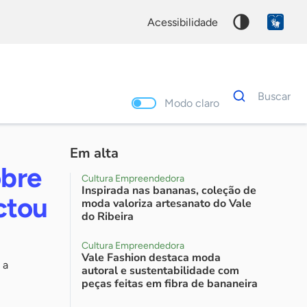
acessibilidade
Dados
Buscar
para
Modo claro
busca
Palavra
chave
Em alta
obre
Cultura Empreendedora
Inspirada nas bananas, coleção de
ctou
moda valoriza artesanato do Vale
do Ribeira
Cultura Empreendedora
Vale Fashion destaca moda
 a
autoral e sustentabilidade com
peças feitas em fibra de bananeira