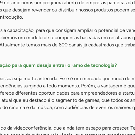
 nós iniciamos um programa aberto de empresas parceiras da 
s que desejam revender ou distribuir nossos produtos podem se
 introdução.
 a capacitação, para que consigam ampliar o potencial de ve
olvemos um modelo de recompensas baseadas em resultados q
Atualmente temos mais de 600 canais já cadastrados que trab
tação para quem deseja entrar o ramo de tecnologia?
pessoa seja muito antenada. Esse é um mercado que muda de m
 tendências surgindo a todo momento. Porém, a vantagem é qu
oferece diferentes oportunidades para empreendedores e start
tual que eu destaco é o segmento de games, que todos os an
ria do cinema e da música, com audiências de eventos maiores 
o da videoconferência, que ainda tem espaço para crescer. 