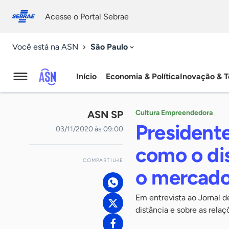
Fale
Acessibilidade
conosco
0
Acesse o Portal Sebrae
9
São Paulo
Você está na ASN
Início
Economia & Política
Inovação & T
Agência
Sebrae
ASN SP
Cultura Empreendedora
de
Presidente
03/11/2020 às 09:00
Notícias
como o di
COMPARTILHE
o mercad
Em entrevista ao Jornal d
distância e sobre as rel