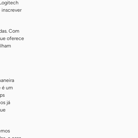
Logitech
 inscrever
ndas. Com
ue oferece
alham
aneira
e é um
ups
os já
que
Temos