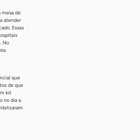
m
a mesa de
ra atender
ado. Essas
ospitais
. No
nte.
ncial que
atos de que
m kit
o no dia a
ibilizaram