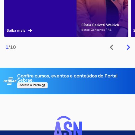
Cíntia Ceriotti Weirich
Bento Gonçalves / RS
Saiba mais
1
/10
Confira cursos, eventos e conteúdos do Portal
Sebrae.
Acesse o Portal