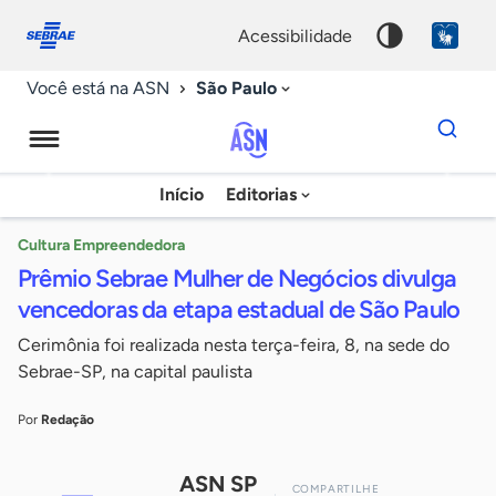
Fale
Acessibilidade
conosco
0
acessibilidade
9
São Paulo
Você está na ASN
Dados
para
busca
Agência
Início
Editorias
Palavra
Sebrae
chave
de
Cultura Empreendedora
Prêmio Sebrae Mulher de Negócios divulga
Notícias
vencedoras da etapa estadual de São Paulo
Cerimônia foi realizada nesta terça-feira, 8, na sede do
Sebrae-SP, na capital paulista
Por
Redação
ASN SP
COMPARTILHE