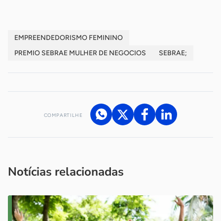
EMPREENDEDORISMO FEMININO
PREMIO SEBRAE MULHER DE NEGOCIOS
SEBRAE;
COMPARTILHE
Acesse nossos canais de atendimento
Ficou com alguma dúvida?
.
Se
você é um profissional da imprensa, entre em contato pelo
imprensa@sebrae.com.br
fale com a ASN em cada UF
ou
Notícias relacionadas