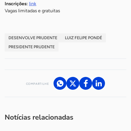
Inscrições:
link
Vagas limitadas e gratuitas
DESENVOLVE PRUDENTE
LUIZ FELIPE PONDÉ
PRESIDENTE PRUDENTE
COMPARTILHE
Acesse nossos canais de atendimento
Ficou com alguma dúvida?
.
Se
você é um profissional da imprensa, entre em contato pelo
imprensa@sebrae.com.br
fale com a ASN em cada UF
ou
Notícias relacionadas