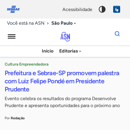
Fale
Acessibilidade
conosco
0
acessibilidade
9
São Paulo
Você está na ASN
Dados
para
busca
Agência
Início
Editorias
Palavra
Sebrae
chave
de
Cultura Empreendedora
Prefeitura e Sebrae-SP promovem palestra
Notícias
com Luiz Felipe Pondé em Presidente
Prudente
Evento celebra os resultados do programa Desenvolve
Prudente e apresenta oportunidades para o próximo ano
Por
Redação