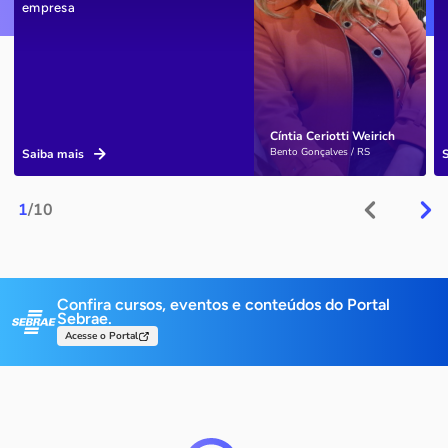
empresa
Cíntia Ceriotti Weirich
Bento Gonçalves / RS
Saiba mais
1
/10
Confira cursos, eventos e conteúdos do Portal
Sebrae.
Acesse o Portal