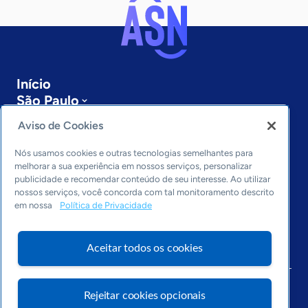
Início
São Paulo
Sobre a ASN
Aviso de Cookies
Últimas notícias
Entre em contato
Nós usamos cookies e outras tecnologias semelhantes para
Editorias
melhorar a sua experiência em nossos serviços, personalizar
publicidade e recomendar conteúdo de seu interesse. Ao utilizar
Economia & Política
nossos serviços, você concorda com tal monitoramento descrito
em nossa
Política de Privacidade
Inovação & Tecnologia
Cultura empreendedora
Dados
Aceitar todos os cookies
Arquivo
Rejeitar cookies opcionais