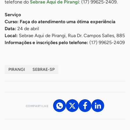
telefone do
Sebrae Aqui de Pirangi
: (17) 99625-2409.
Serviço
Curso: Faça do atendimento uma ótima experiência
Data:
24 de abril
Local:
Sebrae Aqui de Pirangi, Rua Dr. Campos Salles, 885
Informações e inscrições pelo telefone:
(17) 99625-2409
PIRANGI
SEBRAE-SP
COMPARTILHE
Acesse nossos canais de atendimento
Ficou com alguma dúvida?
.
Se
você é um profissional da imprensa, entre em contato pelo