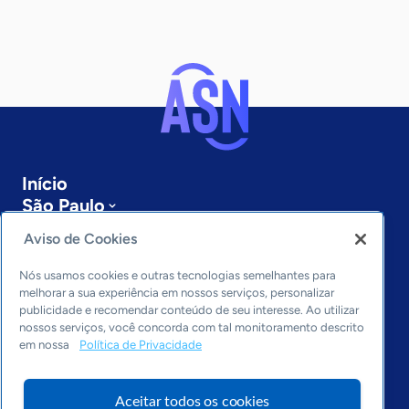
Início
São Paulo
Sobre a ASN
Aviso de Cookies
Últimas notícias
Entre em contato
Nós usamos cookies e outras tecnologias semelhantes para
Editorias
melhorar a sua experiência em nossos serviços, personalizar
publicidade e recomendar conteúdo de seu interesse. Ao utilizar
Economia & Política
nossos serviços, você concorda com tal monitoramento descrito
em nossa
Política de Privacidade
Inovação & Tecnologia
Cultura empreendedora
Dados
Aceitar todos os cookies