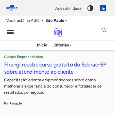
Fale
Acessibilidade
conosco
0
acessibilidade
9
São Paulo
Você está na ASN
Dados
para
busca
Agência
Início
Editorias
Palavra
Sebrae
chave
de
Cultura Empreendedora
Pirangi recebe curso gratuito do Sebrae-SP
Notícias
sobre atendimento ao cliente
Capacitação orienta empreendedores sobre como
melhorar a experiência do consumidor e fortalecer os
resultados do negócio
Por
Redação