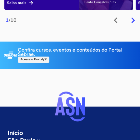
Bento Gonçalves / RS
Saiba mais
1
/10
Confira cursos, eventos e conteúdos do Portal
Sebrae.
Acesse o Portal
Início