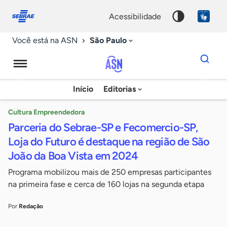
Fale
Acessibilidade
conosco
0
acessibilidade
9
São Paulo
Você está na ASN
Dados
para
busca
Agência
Início
Editorias
Palavra
Sebrae
chave
de
Cultura Empreendedora
Parceria do Sebrae-SP e Fecomercio-SP,
Notícias
Loja do Futuro é destaque na região de São
João da Boa Vista em 2024
Programa mobilizou mais de 250 empresas participantes
na primeira fase e cerca de 160 lojas na segunda etapa
Por
Redação