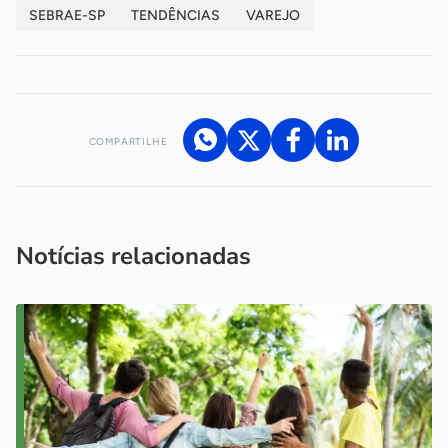
SEBRAE-SP
TENDÊNCIAS
VAREJO
COMPARTILHE
Acesse nossos canais de atendimento
Ficou com alguma dúvida?
.
Se
você é um profissional da imprensa, entre em contato pelo
imprensa@sebrae.com.br
fale com a ASN em cada UF
ou
Notícias relacionadas