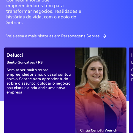
empreendedores têm para
transformar negócios, realidades e
histórias de vida, com o apoio do
Sebrae.
Veja essa e mais histórias em Personagens Sebrae
Delucci
Bento Gonçalves / RS
L
Sem saber muito sobre
empreendedorismo, o casal contou
com o Sebrae para aprender tudo
sobre o assunto, colocar o negócio
nos eixos e ainda abrir uma nova
empresa
Cíntia Ceriotti Weirich