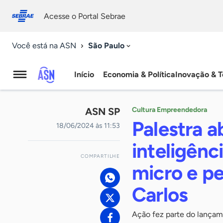
Fale
Acessibilidade
conosco
0
Acesse o Portal Sebrae
9
São Paulo
Você está na ASN
Início
Economia & Política
Inovação & T
Agência
Sebrae
ASN SP
Cultura Empreendedora
de
Palestra 
18/06/2024 às 11:53
Notícias
inteligênci
COMPARTILHE
micro e p
Carlos
Ação fez parte do lançam