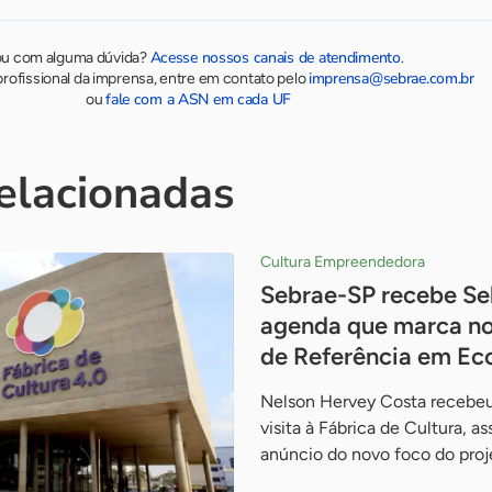
Acesse nossos canais de atendimento
ou com alguma dúvida?
.
imprensa@sebrae.com.br
rofissional da imprensa, entre em contato pelo
fale com a ASN em cada UF
ou
relacionadas
Cultura Empreendedora
Sebrae-SP recebe Se
agenda que marca no
de Referência em Ec
Nelson Hervey Costa recebeu
visita à Fábrica de Cultura, a
anúncio do novo foco do pro