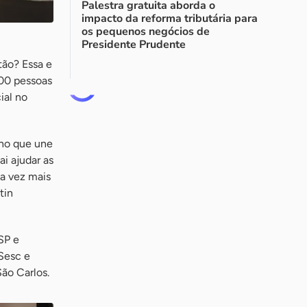
Palestra gratuita aborda o
impacto da reforma tributária para
os pequenos negócios de
Presidente Prudente
tão? Essa e
100 pessoas
ial no
rno que une
ai ajudar as
a vez mais
tin
SP e
Sesc e
ão Carlos.