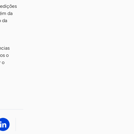
 edições
lém da
o da
ncias
os o
 o