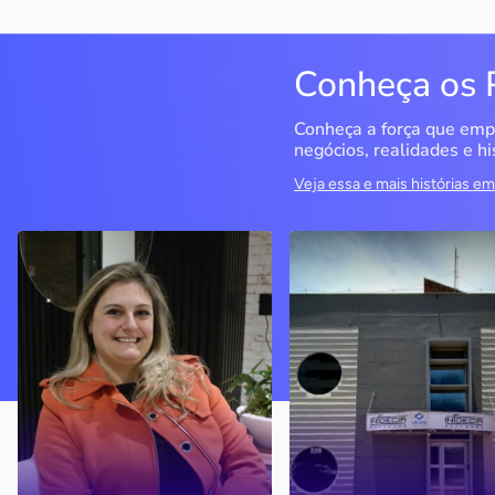
Conheça os 
Conheça a força que emp
negócios, realidades e hi
Veja essa e mais histórias 
Delucci
Infoecia Software
Ltda
Bento Gonçalves / RS
Londrina / PR
Sem saber muito sobre
empreendedorismo, o casal
Com mais de 20 anos de
contou com o Sebrae para
mercado, o empresário
aprender tudo sobre o
contou com o Sebrae para
assunto, colocar o negócio
crescimento do negócio
nos eixos e ainda abrir uma
nova empresa