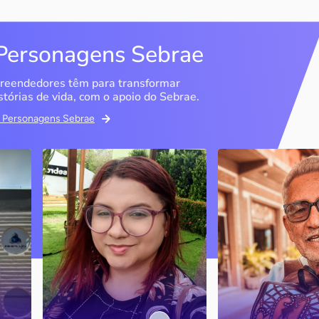
Personagens Sebrae
reendedores têm para transformar
stórias de vida, com o apoio do Sebrae.
em Personagens Sebrae
Memória Ancestral
Espedito Selei
São Luís / MA
Nova Olinda / CE
Ao lado da irmã e com o
Peças criadas pelo
apoio do Sebrae, a Memória
cearense já foram
Ancestral utiliza inteligência
apresentadas em fi
artificial com o objetivo de
novelas, desfiles d
 o
melhorar a qualidade de vida
até em exposições
de pessoas com a doença
internacionais