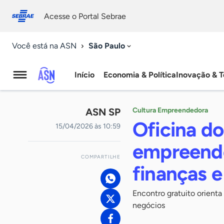
Fale
Acessibilidade
conosco
0
Acesse o Portal Sebrae
9
São Paulo
Você está na ASN
Início
Economia & Política
Inovação & T
Agência
Sebrae
ASN SP
Cultura Empreendedora
de
Oficina d
15/04/2026 às 10:59
Notícias
empreende
COMPARTILHE
finanças e
Encontro gratuito orienta
negócios