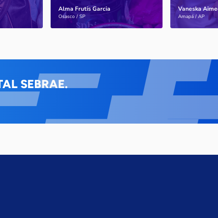
Alma Frutis Garcia
Vaneska Aime
Saiba mais
Saiba mais
Osasco / SP
Amapá / AP
AL SEBRAE.