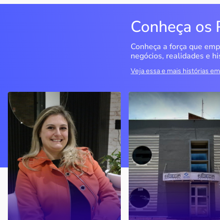
Conheça os 
Conheça a força que emp
negócios, realidades e hi
Veja essa e mais histórias 
Delucci
Infoecia Software
Ltda
Bento Gonçalves / RS
Londrina / PR
Sem saber muito sobre
empreendedorismo, o casal
Com mais de 20 anos de
contou com o Sebrae para
mercado, o empresário
aprender tudo sobre o
contou com o Sebrae para
assunto, colocar o negócio
crescimento do negócio
nos eixos e ainda abrir uma
nova empresa