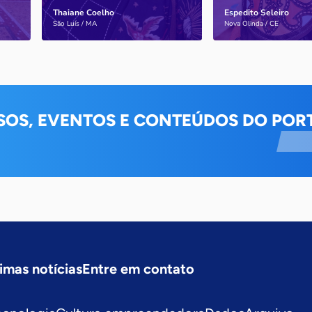
Thaiane Coelho
Espedito Seleiro
Saiba mais
Saiba mais
São Luís / MA
Nova Olinda / CE
SOS, EVENTOS E CONTEÚDOS DO PORT
imas notícias
Entre em contato