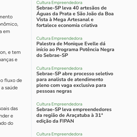
Cultura Empreendedora
Sebrae-SP leva 40 artesãos de
Águas da Prata e São João da Boa
amento
Vista à Mega Artesanal e
conômico,
fortalece economia criativa
ia em
Cultura Empreendedora
Palestra de Monique Evelle dá
início ao Programa Potência Negra
con, e tem
do Sebrae-SP
nanças e
Cultura Empreendedora
Sebrae-SP abre processo seletivo
para analista de atendimento
o fluxo de
pleno com vaga exclusiva para
 a saúde
pessoas negras
Cultura Empreendedora
soais das
Sebrae-SP leva empreendedores
da região de Araçatuba à 31ª
ender e
edição da FIPAN
ado do
Cultura Empreendedora