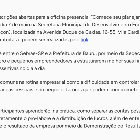
crições abertas para a oficina presencial “Comece seu planej
o dia 7 de maio na Secretaria Municipal de Desenvolvimento E
con), localizada na Avenida Duque de Caxias, 16-55, Vila Card
gratuitas e podem ser realizadas pelo
link
.
ia entre o Sebrae-SP e a Prefeitura de Bauru, por meio da Sede
icro e pequenos empreendedores a estruturarem melhor suas fi
ertivas no dia a dia.
 comuns na rotina empresarial como a dificuldade em controlar 
finanças pessoais e do negócio, fatores que podem comprometer
rticipantes aprenderão, na prática, como separar as contas pes
rretamente o pró-labore e a distribuição de lucros, além de ent
s e o resultado da empresa por meio da Demonstração do Result