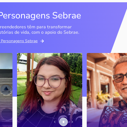
Personagens Sebrae
reendedores têm para transformar
stórias de vida, com o apoio do Sebrae.
em Personagens Sebrae
Memória Ancestral
Espedito Selei
São Luís / MA
Nova Olinda / CE
Ao lado da irmã e com o
Peças criadas pelo
apoio do Sebrae, a Memória
cearense já foram
Ancestral utiliza inteligência
apresentadas em fi
artificial com o objetivo de
novelas, desfiles d
 o
melhorar a qualidade de vida
até em exposições
de pessoas com a doença
internacionais