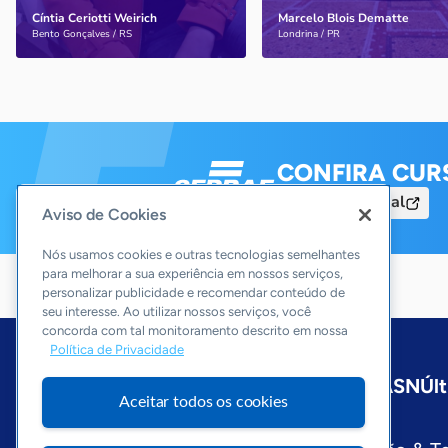
Cíntia Ceriotti Weirich
Marcelo Blois Dematte
Saiba mais
Saiba mais
Bento Gonçalves / RS
Londrina / PR
CONFIRA CUR
Acesse o Portal
Aviso de Cookies
Nós usamos cookies e outras tecnologias semelhantes
para melhorar a sua experiência em nossos serviços,
personalizar publicidade e recomendar conteúdo de
seu interesse. Ao utilizar nossos serviços, você
concorda com tal monitoramento descrito em nossa
Política de Privacidade
Início
São Paulo
Sobre a ASN
Últ
Aceitar todos os cookies
Editorias