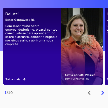
Delucci
Bento Gonçalves / RS
L
Sem saber muito sobre
empreendedorismo, o casal contou
com o Sebrae para aprender tudo
sobre o assunto, colocar o negócio
nos eixos e ainda abrir uma nova
empresa
Cíntia Ceriotti Weirich
Bento Gonçalves / RS
Saiba mais
1
/10