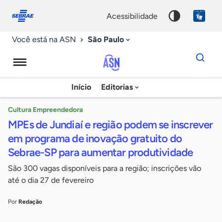
Fale
Acessibilidade
conosco
0
acessibilidade
9
São Paulo
Você está na ASN
Dados
para
busca
Agência
Início
Editorias
Palavra
Sebrae
chave
de
Cultura Empreendedora
MPEs de Jundiaí e região podem se inscrever
Notícias
em programa de inovação gratuito do
Sebrae-SP para aumentar produtividade
São 300 vagas disponíveis para a região; inscrições vão
até o dia 27 de fevereiro
Por
Redação