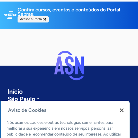
Confira cursos, eventos e conteúdos do Portal
Sebrae.
Acesse o Portal
Início
São Paulo
Sobre a ASN
Aviso de Cookies
Últimas notícias
Entre em contato
Nós usamos cookies e outras tecnologias semelhantes para
Editorias
melhorar a sua experiência em nossos serviços, personalizar
publicidade e recomendar conteúdo de seu interesse. Ao utilizar