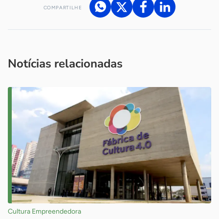
COMPARTILHE
Acesse nossos canais de atendimento
Ficou com alguma dúvida?
.
Se
você é um profissional da imprensa, entre em contato pelo
imprensa@sebrae.com.br
fale com a ASN em cada UF
ou
Notícias relacionadas
Cultura Empreendedora