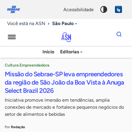
Fale
Acessibilidade
conosco
0
acessibilidade
9
São Paulo
Você está na ASN
Dados
para
busca
Agência
Início
Editorias
Palavra
Sebrae
chave
de
Cultura Empreendedora
Missão do Sebrae-SP leva empreendedores
Notícias
da região de São João da Boa Vista à Anuga
Select Brazil 2026
Iniciativa promove imersão em tendências, amplia
conexões de mercado e fortalece pequenos negócios do
setor de alimentos e bebidas
Por
Redação