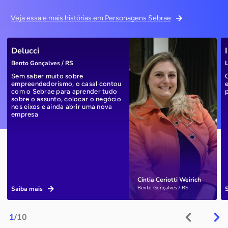
Veja essa e mais histórias em Personagens Sebrae
Delucci
Bento Gonçalves / RS
L
Sem saber muito sobre
empreendedorismo, o casal contou
com o Sebrae para aprender tudo
sobre o assunto, colocar o negócio
nos eixos e ainda abrir uma nova
empresa
Cíntia Ceriotti Weirich
Bento Gonçalves / RS
Saiba mais
1
/10