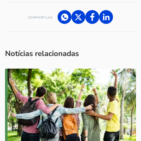
COMPARTILHE
Acesse nossos canais de atendimento
Ficou com alguma dúvida?
.
Se
você é um profissional da imprensa, entre em contato pelo
imprensa@sebrae.com.br
fale com a ASN em cada UF
ou
Notícias relacionadas