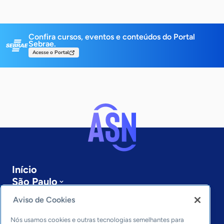
Confira cursos, eventos e conteúdos do Portal
Sebrae.
Acesse o Portal
Início
São Paulo
Sobre a ASN
Aviso de Cookies
Últimas notícias
Entre em contato
Nós usamos cookies e outras tecnologias semelhantes para