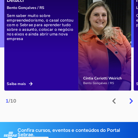
Delucci
Bento Gonçalves / RS
L
Sem saber muito sobre
empreendedorismo, o casal contou
com o Sebrae para aprender tudo
sobre o assunto, colocar o negócio
nos eixos e ainda abrir uma nova
empresa
Cíntia Ceriotti Weirich
Bento Gonçalves / RS
Saiba mais
1
/10
Confira cursos, eventos e conteúdos do Portal
Sebrae.