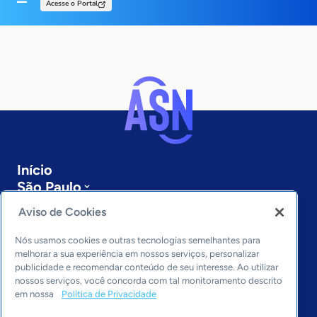
Acesse o Portal
Início
São Paulo
Sobre a ASN
Aviso de Cookies
Últimas notícias
Entre em contato
Nós usamos cookies e outras tecnologias semelhantes para
Editorias
melhorar a sua experiência em nossos serviços, personalizar
publicidade e recomendar conteúdo de seu interesse. Ao utilizar
Economia & Política
nossos serviços, você concorda com tal monitoramento descrito
em nossa
Política de Privacidade
Inovação & Tecnologia
Cultura empreendedora