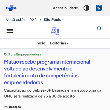
Fale
Acessibilidade
conosco
0
acessibilidade
9
São Paulo
Você está na ASN
Dados
para
busca
Agência
Início
Editorias
Palavra
Sebrae
chave
de
Cultura Empreendedora
Matão recebe programa internacional
Notícias
voltado ao desenvolvimento e
fortalecimento de competências
empreendedoras
Capacitação do Sebrae-SP baseada em metodologia da
ONU será realizada de 25 a 30 de agosto
Por
Redação