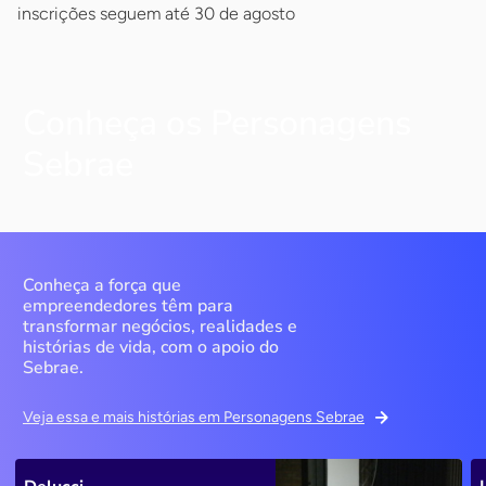
inscrições seguem até 30 de agosto
Conheça os Personagens
Sebrae
Conheça a força que
empreendedores têm para
transformar negócios, realidades e
histórias de vida, com o apoio do
Sebrae.
Veja essa e mais histórias em Personagens Sebrae