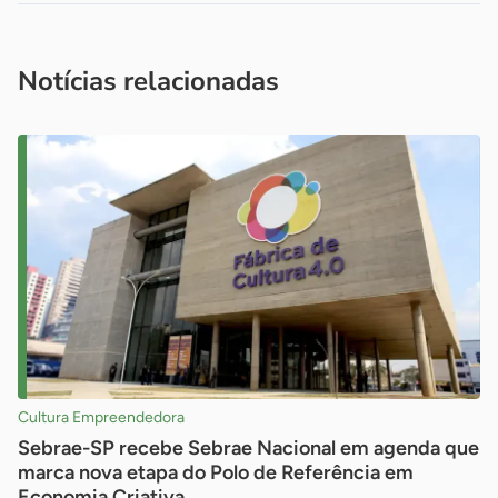
Acesse nossos canais de atendimento
Ficou com alguma dúvida?
.
Se
você é um profissional da imprensa, entre em contato pelo
imprensa@sebrae.com.br
fale com a ASN em cada UF
ou
Notícias relacionadas
Cultura Empreendedora
Sebrae-SP recebe Sebrae Nacional em agenda que
marca nova etapa do Polo de Referência em
Economia Criativa