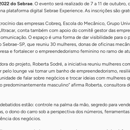
2022 do Sebrae
. O evento será realizado de 7 a 11 de outubro, 
na plataforma digital Sebrae Experience. As inscrições são gratu
rocínio das empresas Cobreq, Escola do Mecânico, Grupo Univ
 Ultracar, conta também com apoio do comitê gestor das empre
municação. O espaço é uma forma de dar visibilidade para o p
 Sebrae-SP, que reuniu 30 mulheres, donas de oficinas mecâni
resa e fortalecer o empreendedorismo feminino no ramo de at
ora do projeto, Roberta Sodré, a iniciativa reuniu mulheres com
ar pelo lounge vai tomar um banho de empreendedorismo, resili
unidade de falar sobre negócios e trocar ideias com mulheres q
predominantemente masculino” afirma Roberta, consultora d
 debatidos estão: controle na palma da mão, segredo para vende
as, o dono do carro sob a perspectiva dos números, ferramentas 
lência dos negócios.