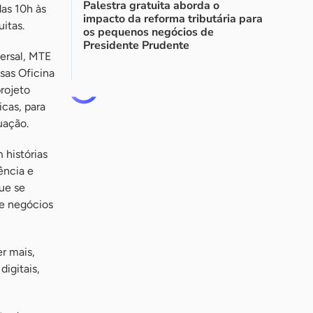
Palestra gratuita aborda o
das 10h às
impacto da reforma tributária para
itas.
os pequenos negócios de
Presidente Prudente
ersal, MTE
sas Oficina
rojeto
cas, para
uação.
 histórias
ência e
ue se
e negócios
r mais,
digitais,