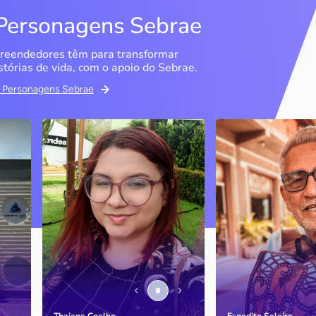
Personagens Sebrae
reendedores têm para transformar
stórias de vida, com o apoio do Sebrae.
em Personagens Sebrae
Memória Ancestral
Espedito Selei
São Luís / MA
Nova Olinda / CE
Ao lado da irmã e com o
Peças criadas pelo
apoio do Sebrae, a Memória
cearense já foram
Ancestral utiliza inteligência
apresentadas em fi
artificial com o objetivo de
novelas, desfiles d
 o
melhorar a qualidade de vida
até em exposições
de pessoas com a doença
internacionais