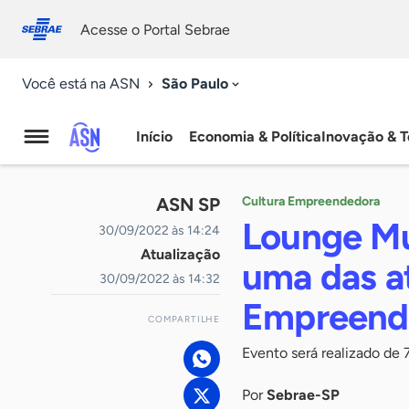
Fale
Acessibilidade
conosco
0
Acesse o Portal Sebrae
9
São Paulo
Você está na ASN
Início
Economia & Política
Inovação & T
Agência
Sebrae
ASN SP
Cultura Empreendedora
de
Lounge Mu
30/09/2022 às 14:24
Atualização
Notícias
uma das at
30/09/2022 às 14:32
Empreend
COMPARTILHE
Evento será realizado de 7
Por
Sebrae-SP