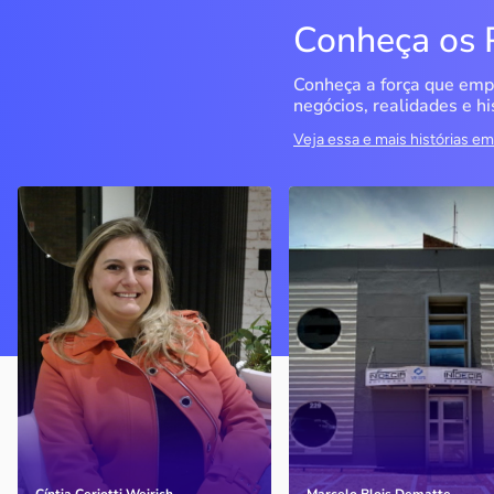
Conheça os 
Conheça a força que emp
negócios, realidades e hi
Veja essa e mais histórias 
Delucci
Infoecia Software
Ltda
Bento Gonçalves / RS
Londrina / PR
Sem saber muito sobre
empreendedorismo, o casal
Com mais de 20 anos de
contou com o Sebrae para
mercado, o empresário
aprender tudo sobre o
contou com o Sebrae para
assunto, colocar o negócio
crescimento do negócio
nos eixos e ainda abrir uma
nova empresa