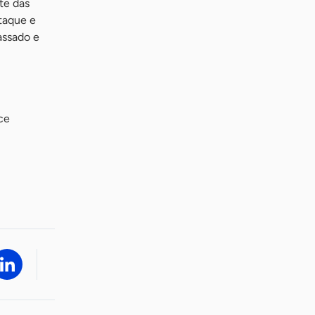
te das
taque e
assado e
ce