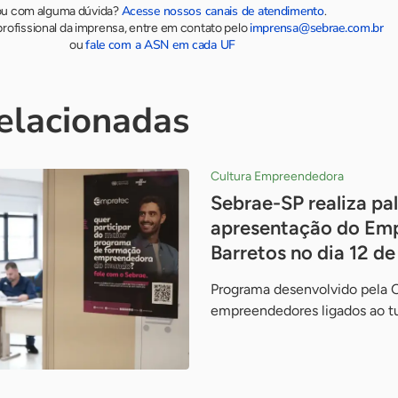
Acesse nossos canais de atendimento
ou com alguma dúvida?
.
imprensa@sebrae.com.br
rofissional da imprensa, entre em contato pelo
fale com a ASN em cada UF
ou
relacionadas
Cultura Empreendedora
Sebrae-SP realiza pal
apresentação do Em
Barretos no dia 12 d
Programa desenvolvido pela 
empreendedores ligados ao t