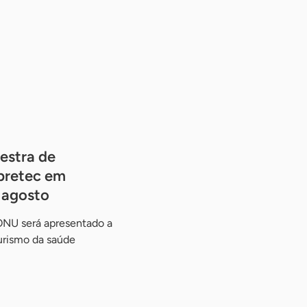
estra de
pretec em
e agosto
ONU será apresentado a
urismo da saúde