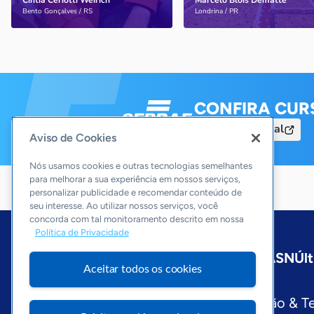
Cíntia Ceriotti Weirich
Marcelo Blois Dematte
Saiba mais
Saiba mais
Bento Gonçalves / RS
Londrina / PR
CONFIRA CUR
Acesse o Portal
Aviso de Cookies
Nós usamos cookies e outras tecnologias semelhantes
para melhorar a sua experiência em nossos serviços,
personalizar publicidade e recomendar conteúdo de
seu interesse. Ao utilizar nossos serviços, você
concorda com tal monitoramento descrito em nossa
Política de Privacidade
Início
São Paulo
Sobre a ASN
Últ
Aceitar todos os cookies
Editorias
Economia & Política
Inovação & T