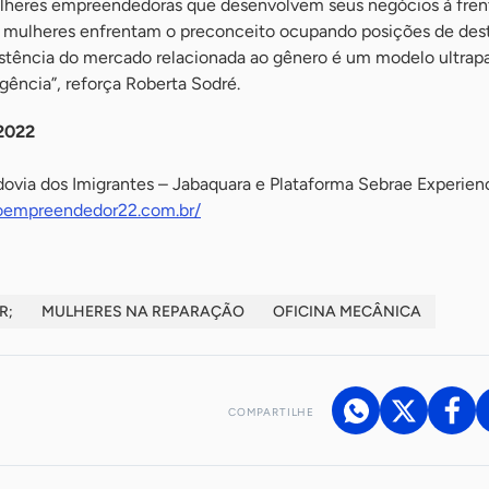
ulheres empreendedoras que desenvolvem seus negócios à fren
s mulheres enfrentam o preconceito ocupando posições de des
istência do mercado relacionada ao gênero é um modelo ultrap
rgência”, reforça Roberta Sodré.
2022
dovia dos Imigrantes – Jabaquara e Plataforma Sebrae Experien
doempreendedor22.com.br/
R;
MULHERES NA REPARAÇÃO
OFICINA MECÂNICA
COMPARTILHE