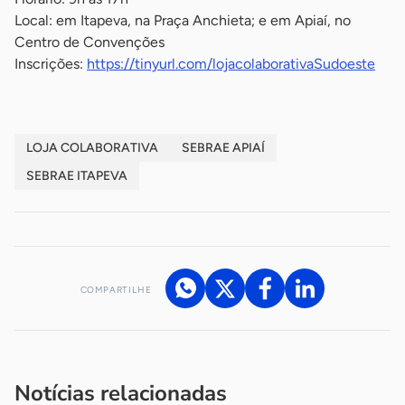
Local: em Itapeva, na Praça Anchieta; e em Apiaí, no
Centro de Convenções
Inscrições:
https://tinyurl.com/lojacolaborativaSudoeste
LOJA COLABORATIVA
SEBRAE APIAÍ
SEBRAE ITAPEVA
COMPARTILHE
Acesse nossos canais de atendimento
Ficou com alguma dúvida?
.
Se
você é um profissional da imprensa, entre em contato pelo
imprensa@sebrae.com.br
fale com a ASN em cada UF
ou
Notícias relacionadas